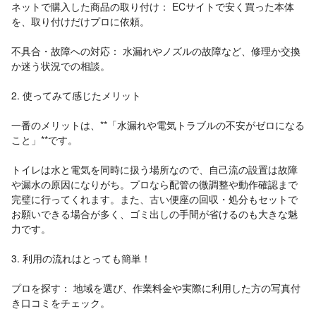
ネットで購入した商品の取り付け： ECサイトで安く買った本体
を、取り付けだけプロに依頼。
不具合・故障への対応： 水漏れやノズルの故障など、修理か交換
か迷う状況での相談。
2. 使ってみて感じたメリット
一番のメリットは、**「水漏れや電気トラブルの不安がゼロになる
こと」**です。
トイレは水と電気を同時に扱う場所なので、自己流の設置は故障
や漏水の原因になりがち。プロなら配管の微調整や動作確認まで
完璧に行ってくれます。また、古い便座の回収・処分もセットで
お願いできる場合が多く、ゴミ出しの手間が省けるのも大きな魅
力です。
3. 利用の流れはとっても簡単！
プロを探す： 地域を選び、作業料金や実際に利用した方の写真付
き口コミをチェック。