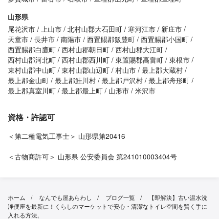
山形県
尾花沢市
上山市
北村山郡大石田町
寒河江市
新庄市
天童市
長井市
南陽市
西置賜郡飯豊町
西置賜郡小国町
西置賜郡白鷹町
西村山郡朝日町
西村山郡大江町
西村山郡河北町
西村山郡西川町
東置賜郡高畠町
東根市
東村山郡中山町
東村山郡山辺町
村山市
最上郡大蔵村
最上郡金山町
最上郡鮭川村
最上郡戸沢村
最上郡舟形町
最上郡真室川町
最上郡最上町
山形市
米沢市
資格・許認可
＜第二種電気工事士＞ 山形県第20416
＜古物商許可＞ 山形県 公安委員会 第241010003404号
ホーム
なんでも屋あらわし
ブログ一覧
【即解決】古い温水洗
浄便座を最新に！くらしのマーケットで安心・清潔なトイレ空間を賢く手に
入れる方法。