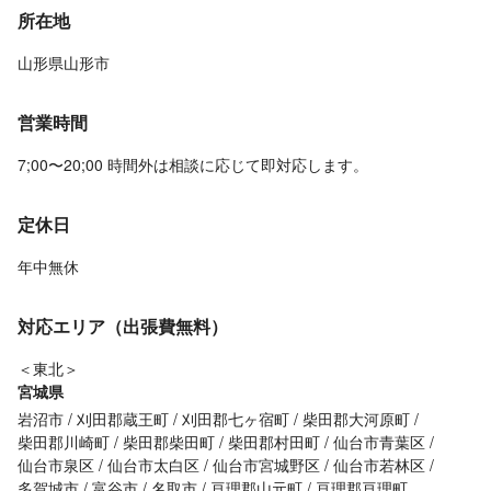
所在地
山形県山形市
営業時間
7;00〜20;00 時間外は相談に応じて即対応します。
定休日
年中無休
対応エリア（出張費無料）
＜東北＞
宮城県
岩沼市
刈田郡蔵王町
刈田郡七ヶ宿町
柴田郡大河原町
柴田郡川崎町
柴田郡柴田町
柴田郡村田町
仙台市青葉区
仙台市泉区
仙台市太白区
仙台市宮城野区
仙台市若林区
多賀城市
富谷市
名取市
亘理郡山元町
亘理郡亘理町