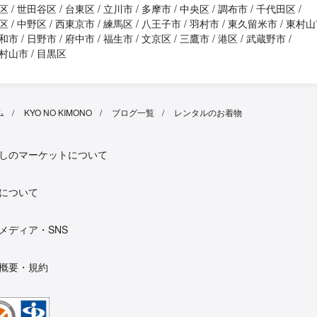
区
世田谷区
台東区
立川市
多摩市
中央区
調布市
千代田区
区
中野区
西東京市
練馬区
八王子市
羽村市
東久留米市
東村山
和市
日野市
府中市
福生市
文京区
三鷹市
港区
武蔵野市
村山市
目黒区
ム
KYO NO KIMONO
ブログ一覧
レンタルのお着物
しのマーケットについて
について
メディア・SNS
概要・規約