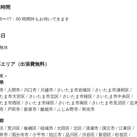
業時間
00〜17：00 時間外もお伺いできます
休日
無休
応エリア（出張費無料）
東＞
県
市
入間市
川口市
川越市
さいたま市岩槻区
さいたま市浦和区
たま市大宮区
さいたま市北区
さいたま市桜区
さいたま市中央区
たま市西区
さいたま市緑区
さいたま市南区
さいたま市見沼区
志
市
戸田市
新座市
飯能市
ふじみ野市
和光市
都
区
荒川区
板橋区
稲城市
大田区
北区
清瀬市
国立市
江東区
井市
国分寺市
小平市
狛江市
品川区
渋谷区
新宿区
杉並区