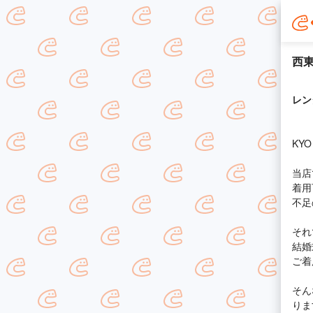
西東
レン
KY
当店
着用
不足
それ
結婚
ご着
そん
りま