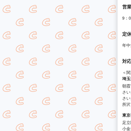
営
9：
定
年中
対
＜関
埼玉
朝霞
さい
さい
所沢
東京
足立
小金