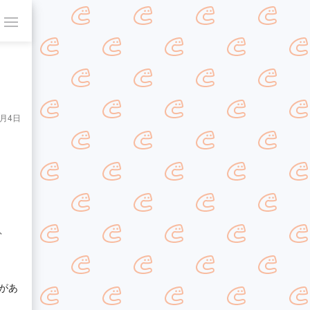
0月4日
、
があ