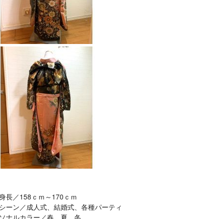
身長／158ｃｍ～170ｃｍ
シーン／成人式、結婚式、各種パーティ
ソナルカラー／春、夏、冬