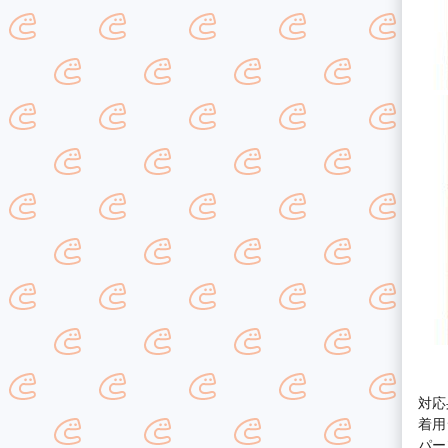
対応
着用
パー