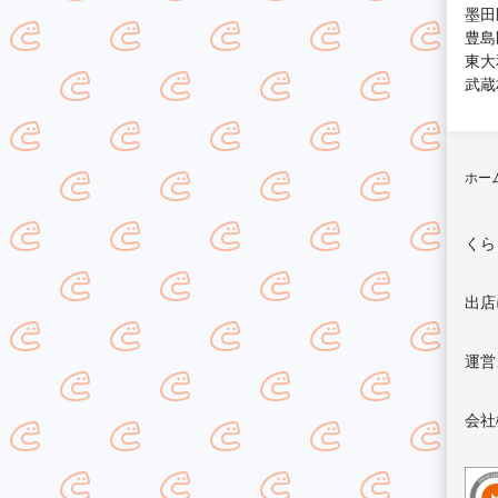
墨田
豊島
東大
武蔵
ホー
くら
出店
運営
会社