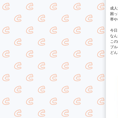
成人
困っ
帯や
今日
なん
この
ブル
どん