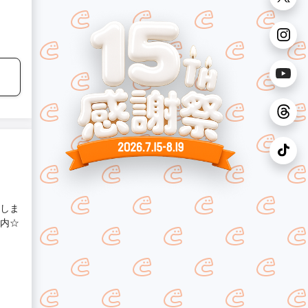
しま
内☆