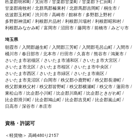
邑楽郡明和町
太田市
甘楽郡甘楽町
甘楽郡下仁田町
甘楽郡南牧村
北群馬郡榛東村
北群馬郡吉岡町
桐生市
佐波郡玉村町
渋川市
高崎市
館林市
多野郡上野村
多野郡神流町
利根郡片品村
利根郡川場村
利根郡昭和村
利根郡みなかみ町
富岡市
沼田市
藤岡市
前橋市
みどり市
埼玉県
朝霞市
入間郡越生町
入間郡三芳町
入間郡毛呂山町
入間市
桶川市
春日部市
北本市
行田市
久喜市
熊谷市
鴻巣市
さいたま市岩槻区
さいたま市浦和区
さいたま市大宮区
さいたま市北区
さいたま市桜区
さいたま市中央区
さいたま市西区
さいたま市緑区
さいたま市南区
さいたま市見沼区
白岡市
秩父郡小鹿野町
秩父郡長瀞町
秩父郡東秩父村
秩父郡皆野町
秩父郡横瀬町
秩父市
蓮田市
東松山市
比企郡小川町
比企郡川島町
比企郡ときがわ町
比企郡滑川町
比企郡鳩山町
比企郡吉見町
比企郡嵐山町
日高市
深谷市
本庄市
資格・許認可
＜軽貨物＞ 高崎480り2157