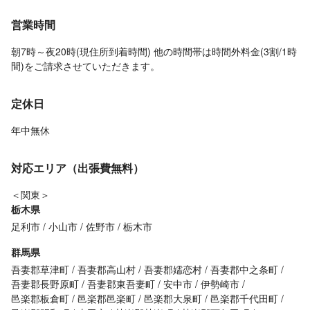
営業時間
朝7時～夜20時(現住所到着時間) 他の時間帯は時間外料金(3割/1時
間)をご請求させていただきます。
定休日
年中無休
対応エリア（出張費無料）
＜関東＞
栃木県
足利市
小山市
佐野市
栃木市
群馬県
吾妻郡草津町
吾妻郡高山村
吾妻郡嬬恋村
吾妻郡中之条町
吾妻郡長野原町
吾妻郡東吾妻町
安中市
伊勢崎市
邑楽郡板倉町
邑楽郡邑楽町
邑楽郡大泉町
邑楽郡千代田町