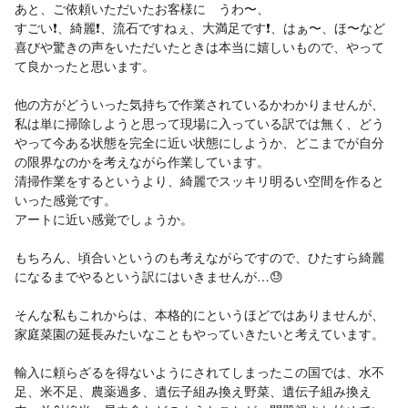
あと、ご依頼いただいたお客様に うわ〜、
すごい❗️、綺麗❗️、流石ですねぇ、大満足です❗️、はぁ〜、ほ〜など
喜びや驚きの声をいただいたときは本当に嬉しいもので、やって
て良かったと思います。
他の方がどういった気持ちで作業されているかわかりませんが、
私は単に掃除しようと思って現場に入っている訳では無く、どう
やって今ある状態を完全に近い状態にしようか、どこまでが自分
の限界なのかを考えながら作業しています。
清掃作業をするというより、綺麗でスッキリ明るい空間を作ると
いった感覚です。
アートに近い感覚でしょうか。
もちろん、頃合いというのも考えながらですので、ひたすら綺麗
になるまでやるという訳にはいきませんが…😓
そんな私もこれからは、本格的にというほどではありませんが、
家庭菜園の延長みたいなこともやっていきたいと考えています。
輸入に頼らざるを得ないようにされてしまったこの国では、水不
足、米不足、農薬過多、遺伝子組み換え野菜、遺伝子組み換え