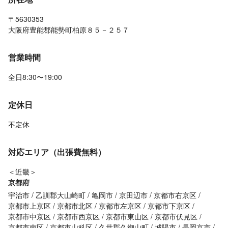
〒5630353
大阪府豊能郡能勢町柏原８５－２５７
営業時間
全日8:30〜19:00
定休日
不定休
対応エリア（出張費無料）
＜近畿＞
京都府
宇治市
乙訓郡大山崎町
亀岡市
京田辺市
京都市右京区
京都市上京区
京都市北区
京都市左京区
京都市下京区
京都市中京区
京都市西京区
京都市東山区
京都市伏見区
京都市南区
京都市山科区
久世郡久御山町
城陽市
長岡京市