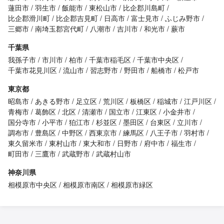
蓮田市
羽生市
飯能市
東松山市
比企郡川島町
比企郡滑川町
比企郡吉見町
日高市
富士見市
ふじみ野市
三郷市
南埼玉郡宮代町
八潮市
吉川市
和光市
蕨市
千葉県
我孫子市
市川市
柏市
千葉市稲毛区
千葉市中央区
千葉市花見川区
流山市
習志野市
野田市
船橋市
松戸市
東京都
昭島市
あきる野市
足立区
荒川区
板橋区
稲城市
江戸川区
青梅市
葛飾区
北区
清瀬市
国立市
江東区
小金井市
国分寺市
小平市
狛江市
杉並区
墨田区
台東区
立川市
調布市
豊島区
中野区
西東京市
練馬区
八王子市
羽村市
東久留米市
東村山市
東大和市
日野市
府中市
福生市
町田市
三鷹市
武蔵野市
武蔵村山市
神奈川県
相模原市中央区
相模原市南区
相模原市緑区