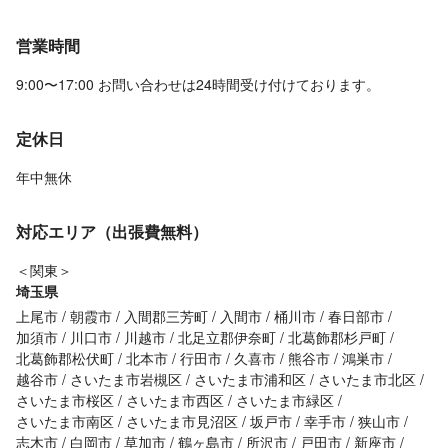
営業時間
9:00〜17:00 お問い合わせは24時間受け付けております。
定休日
年中無休
対応エリア（出張費無料）
＜関東＞
埼玉県
上尾市
朝霞市
入間郡三芳町
入間市
桶川市
春日部市
加須市
川口市
川越市
北足立郡伊奈町
北葛飾郡杉戸町
北葛飾郡松伏町
北本市
行田市
久喜市
熊谷市
鴻巣市
越谷市
さいたま市岩槻区
さいたま市浦和区
さいたま市北区
さいたま市桜区
さいたま市西区
さいたま市緑区
さいたま市南区
さいたま市見沼区
坂戸市
幸手市
狭山市
志木市
白岡市
草加市
鶴ヶ島市
所沢市
戸田市
新座市