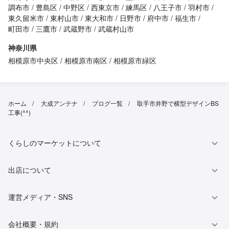
調布市
豊島区
中野区
西東京市
練馬区
八王子市
羽村市
東久留米市
東村山市
東大和市
日野市
府中市
福生市
町田市
三鷹市
武蔵野市
武蔵村山市
神奈川県
相模原市中央区
相模原市南区
相模原市緑区
ホーム
大成アンテナ
ブログ一覧
取手市井野で横型デザインBS
工事(^^)
くらしのマーケットについて
出店について
運営メディア・SNS
会社概要・規約