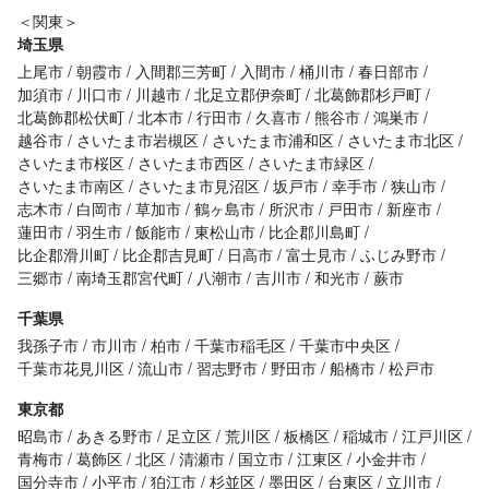
＜関東＞
埼玉県
上尾市
朝霞市
入間郡三芳町
入間市
桶川市
春日部市
加須市
川口市
川越市
北足立郡伊奈町
北葛飾郡杉戸町
北葛飾郡松伏町
北本市
行田市
久喜市
熊谷市
鴻巣市
越谷市
さいたま市岩槻区
さいたま市浦和区
さいたま市北区
さいたま市桜区
さいたま市西区
さいたま市緑区
さいたま市南区
さいたま市見沼区
坂戸市
幸手市
狭山市
志木市
白岡市
草加市
鶴ヶ島市
所沢市
戸田市
新座市
蓮田市
羽生市
飯能市
東松山市
比企郡川島町
比企郡滑川町
比企郡吉見町
日高市
富士見市
ふじみ野市
三郷市
南埼玉郡宮代町
八潮市
吉川市
和光市
蕨市
千葉県
我孫子市
市川市
柏市
千葉市稲毛区
千葉市中央区
千葉市花見川区
流山市
習志野市
野田市
船橋市
松戸市
東京都
昭島市
あきる野市
足立区
荒川区
板橋区
稲城市
江戸川区
青梅市
葛飾区
北区
清瀬市
国立市
江東区
小金井市
国分寺市
小平市
狛江市
杉並区
墨田区
台東区
立川市