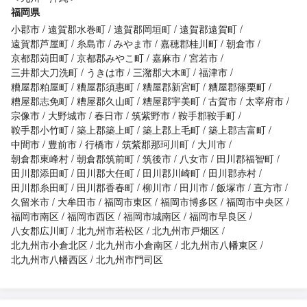
福岡県
小郡市
遠賀郡水巻町
遠賀郡岡垣町
遠賀郡遠賀町
遠賀郡芦屋町
糸島市
みやま市
嘉穂郡桂川町
朝倉市
京都郡苅田町
京都郡みやこ町
嘉麻市
宮若市
三井郡大刀洗町
うきは市
三潴郡大木町
福津市
糟屋郡粕屋町
糟屋郡須惠町
糟屋郡新宮町
糟屋郡篠栗町
糟屋郡志免町
糟屋郡久山町
糟屋郡宇美町
古賀市
太宰府市
宗像市
大野城市
春日市
筑紫野市
鞍手郡鞍手町
鞍手郡小竹町
築上郡築上町
築上郡上毛町
築上郡吉富町
中間市
豊前市
行橋市
筑紫郡那珂川町
大川市
朝倉郡東峰村
朝倉郡筑前町
筑後市
八女市
田川郡福智町
田川郡添田町
田川郡大任町
田川郡川崎町
田川郡赤村
田川郡糸田町
田川郡香春町
柳川市
田川市
飯塚市
直方市
久留米市
大牟田市
福岡市東区
福岡市博多区
福岡市中央区
福岡市南区
福岡市西区
福岡市城南区
福岡市早良区
八女郡広川町
北九州市若松区
北九州市戸畑区
北九州市小倉北区
北九州市小倉南区
北九州市八幡東区
北九州市八幡西区
北九州市門司区