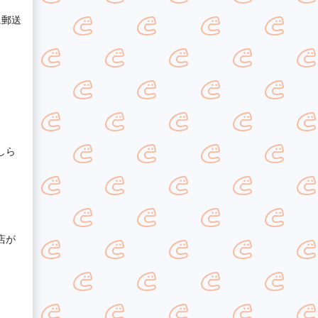
に郵送
。
しら
店が