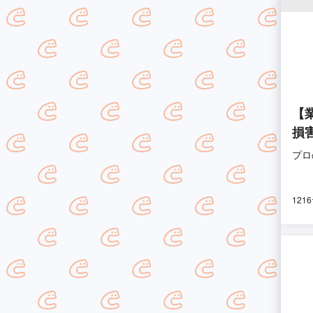
【
損
プロ
121