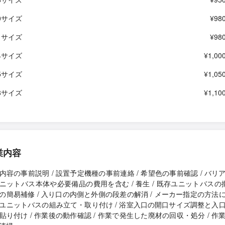
20サイズ
¥980
21サイズ
¥980
24サイズ
¥1,00
25サイズ
¥1,05
18サイズ
¥1,10
業内容
内容の事前説明 / 設置予定機種の事前連絡 / 希望色の事前確認 / バリ
ニットバス本体や必要備品の費用を含む / 養生 / 既存ユニットバスの撤
の簡易補修 / 入り口の内側と外側の段差の解消 / メーカー指定の方法
ユニットバスの組み立て・取り付け / 浴室入口の開口サイズ調整と入
貼り付け / 作業後の動作確認 / 作業で発生した廃材の回収・処分 / 作