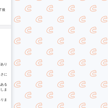
了後
があり
きさに
地ある
用しま
ありま