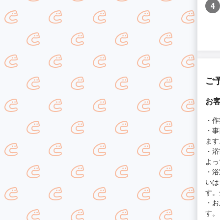
4
ご
お
・作
・事
ます
・浴
よっ
・浴
いは
す。
・お
す。