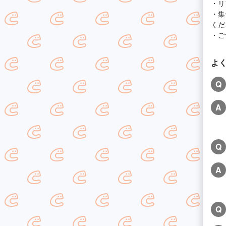
・リ
・集
くだ
・ご
よ
Q
A
Q
A
Q