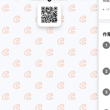
簡易
バ
作
1
2
3