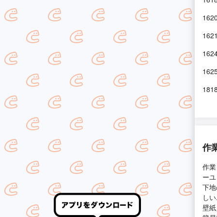
16
16
16
16
18
作
作業
ーユ
下地
しい
壁紙