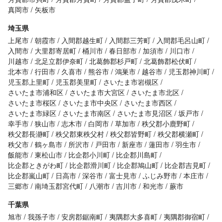
真岡市
矢板市
埼玉県
上尾市
朝霞市
入間郡越生町
入間郡三芳町
入間郡毛呂山町
入間市
大里郡寄居町
桶川市
春日部市
加須市
川口市
川越市
北足立郡伊奈町
北葛飾郡杉戸町
北葛飾郡松伏町
北本市
行田市
久喜市
熊谷市
鴻巣市
越谷市
児玉郡神川町
児玉郡上里町
児玉郡美里町
さいたま市岩槻区
さいたま市浦和区
さいたま市大宮区
さいたま市北区
さいたま市桜区
さいたま市中央区
さいたま市西区
さいたま市緑区
さいたま市南区
さいたま市見沼区
坂戸市
幸手市
狭山市
志木市
白岡市
草加市
秩父郡小鹿野町
秩父郡長瀞町
秩父郡東秩父村
秩父郡皆野町
秩父郡横瀬町
秩父市
鶴ヶ島市
所沢市
戸田市
新座市
蓮田市
羽生市
飯能市
東松山市
比企郡小川町
比企郡川島町
比企郡ときがわ町
比企郡滑川町
比企郡鳩山町
比企郡吉見町
比企郡嵐山町
日高市
深谷市
富士見市
ふじみ野市
本庄市
三郷市
南埼玉郡宮代町
八潮市
吉川市
和光市
蕨市
千葉県
旭市
我孫子市
安房郡鋸南町
夷隅郡大多喜町
夷隅郡御宿町