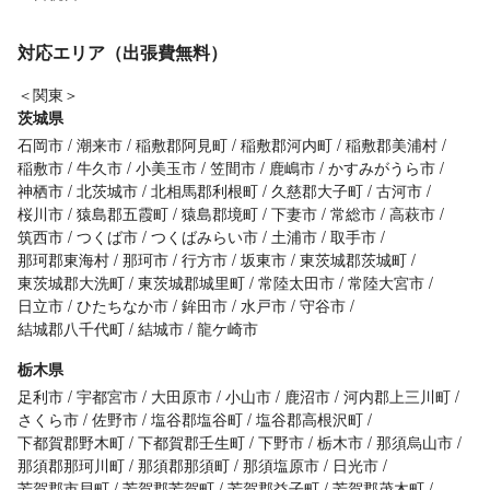
対応エリア（出張費無料）
＜関東＞
茨城県
石岡市
潮来市
稲敷郡阿見町
稲敷郡河内町
稲敷郡美浦村
稲敷市
牛久市
小美玉市
笠間市
鹿嶋市
かすみがうら市
神栖市
北茨城市
北相馬郡利根町
久慈郡大子町
古河市
桜川市
猿島郡五霞町
猿島郡境町
下妻市
常総市
高萩市
筑西市
つくば市
つくばみらい市
土浦市
取手市
那珂郡東海村
那珂市
行方市
坂東市
東茨城郡茨城町
東茨城郡大洗町
東茨城郡城里町
常陸太田市
常陸大宮市
日立市
ひたちなか市
鉾田市
水戸市
守谷市
結城郡八千代町
結城市
龍ケ崎市
栃木県
足利市
宇都宮市
大田原市
小山市
鹿沼市
河内郡上三川町
さくら市
佐野市
塩谷郡塩谷町
塩谷郡高根沢町
下都賀郡野木町
下都賀郡壬生町
下野市
栃木市
那須烏山市
那須郡那珂川町
那須郡那須町
那須塩原市
日光市
芳賀郡市貝町
芳賀郡芳賀町
芳賀郡益子町
芳賀郡茂木町