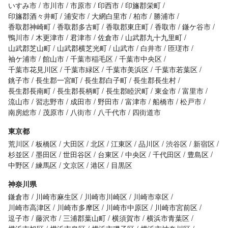
いすみ市
市川市
市原市
印西市
印旛郡栄町
印旛郡酒々井町
浦安市
大網白里市
柏市
勝浦市
香取郡神崎町
香取郡多古町
香取郡東庄町
香取市
鎌ケ谷市
鴨川市
木更津市
君津市
佐倉市
山武郡九十九里町
山武郡芝山町
山武郡横芝光町
山武市
白井市
匝瑳市
袖ケ浦市
館山市
千葉市稲毛区
千葉市中央区
千葉市花見川区
千葉市緑区
千葉市美浜区
千葉市若葉区
銚子市
長生郡一宮町
長生郡白子町
長生郡長生村
長生郡長南町
長生郡長柄町
長生郡睦沢町
東金市
富里市
流山市
習志野市
成田市
野田市
富津市
船橋市
松戸市
南房総市
茂原市
八街市
八千代市
四街道市
東京都
荒川区
板橋区
大田区
北区
江東区
品川区
渋谷区
新宿区
杉並区
墨田区
世田谷区
台東区
中央区
千代田区
豊島区
中野区
練馬区
文京区
港区
目黒区
神奈川県
鎌倉市
川崎市麻生区
川崎市川崎区
川崎市幸区
川崎市高津区
川崎市多摩区
川崎市中原区
川崎市宮前区
逗子市
藤沢市
三浦郡葉山町
横須賀市
横浜市青葉区