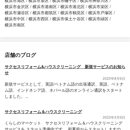
横浜市旭区
横浜市泉区
横浜市磯子区
横浜市神奈川区
横浜市金沢区
横浜市港南区
横浜市港北区
横浜市栄区
横浜市瀬谷区
横浜市都筑区
横浜市鶴見区
横浜市戸塚区
横浜市中区
横浜市西区
横浜市保土ケ谷区
横浜市緑区
横浜市南区
店舗のブログ
サクセスリフォーム&ハウスクリーニング 新規サービスのお知ら
せ
2025年8月6日
新規サービスとして、英語/ベトナム語の出張通訳、英語、ベトナ
ム語、インドネシア語、ネパール語のオンライン通訳をスタート
しました。...
サクセスリフォーム＆ハウスクリーニング
2023年3月9日
くらしのマーケット サクセスリフォーム＆ハウスクリーニング
サービスを スタート準備中です。 初夏前からスタートしますの