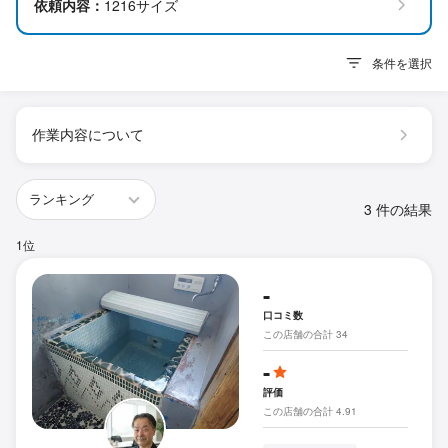
依頼内容：
1216サイズ
条件を選択
作業内容について
3 件の結果
1位
-
口コミ数
この店舗の合計 34
-
評価
この店舗の合計 4.91