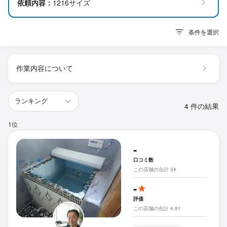
依頼内容：
1216サイズ
条件を選択
作業内容について
4 件の結果
1位
-
口コミ数
この店舗の合計 34
-
評価
この店舗の合計 4.91