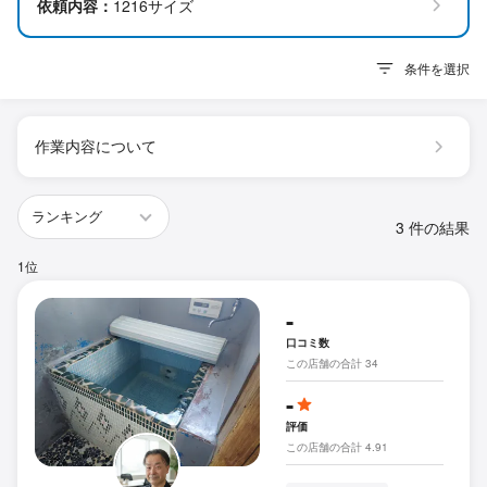
依頼内容：
1216サイズ
条件を選択
作業内容について
3 件の結果
1位
-
口コミ数
この店舗の合計 34
-
評価
この店舗の合計 4.91