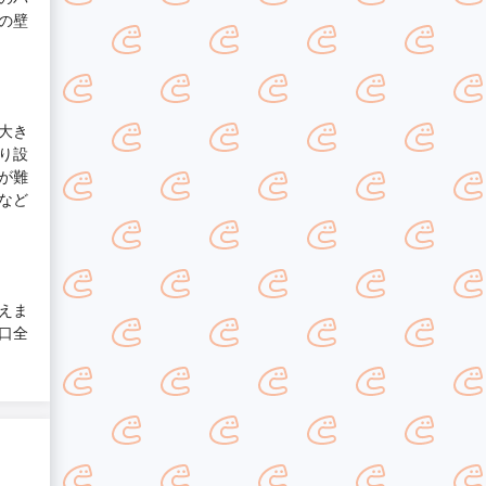
の壁
大き
り設
が難
など
えま
口全