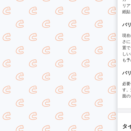
リア
紙貼
バリ
現在
さに
置で
しい
も予
バリ
必要
す。
面の
タ