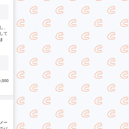
し、
して
ま
,000
メー
のバ