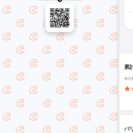
累
埼玉
バ