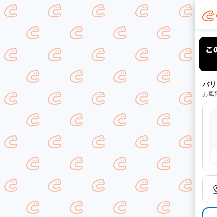
バリ
お風