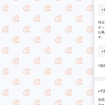
バ
埼玉
オン
お風
す。
バ
1箇
バリ
浴室
カー