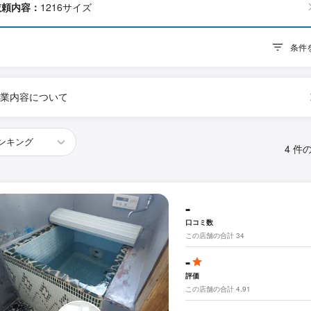
依頼内容：
1216サイズ
条件
業内容について
4 件
-
口コミ数
この店舗の合計 34
-
評価
この店舗の合計 4.91