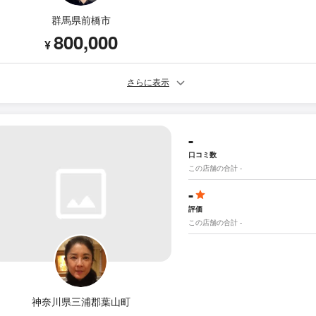
群馬県前橋市
800,000
¥
さらに表示
-
口コミ数
この店舗の合計 -
-
評価
この店舗の合計 -
神奈川県三浦郡葉山町