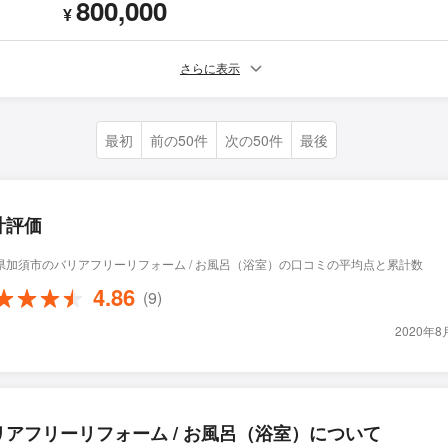
800,000
¥
さらに表示
最初
前の50件
次の50件
最後
計評価
県加須市のバリアフリーリフォーム / お風呂（浴室）の口コミの平均点と累計数
4.86
(9)
2020年
リアフリーリフォーム / お風呂（浴室）について