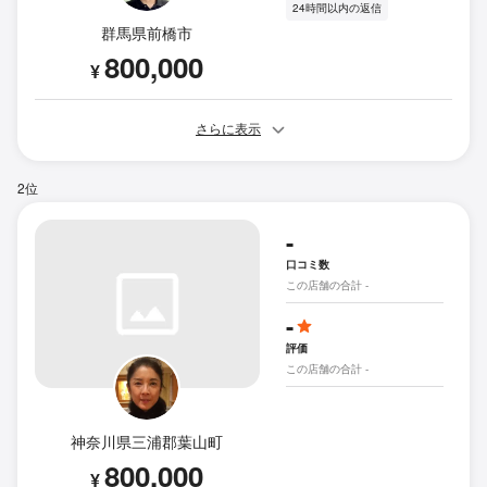
24時間以内の返信
群馬県前橋市
800,000
¥
さらに表示
2位
-
口コミ数
この店舗の合計 -
-
評価
この店舗の合計 -
神奈川県三浦郡葉山町
800,000
¥