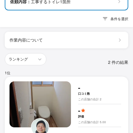
依頼内容：
工事するトイレ1箇所
条件を選択
作業内容について
2 件の結果
1位
-
口コミ数
この店舗の合計 2
-
評価
この店舗の合計 5.00