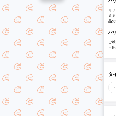
バ
リフ
えま
品の
バ
ご希
不用
タ
ト