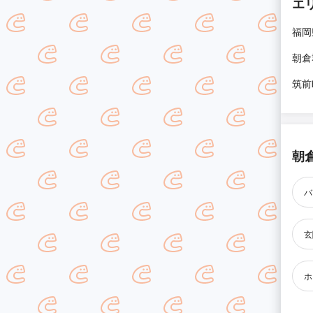
エ
福岡
朝倉
筑前
朝
バ
玄
ホ