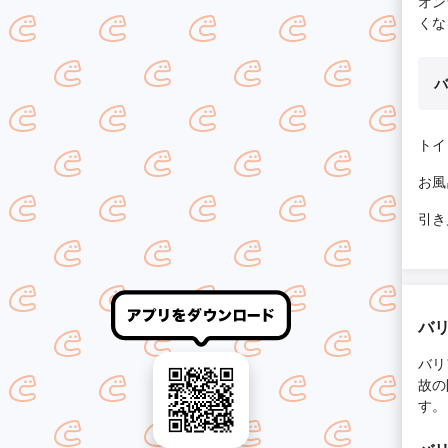
オン
くな
バ
トイレ
お風呂
引き
バ
バリ
故の
す。