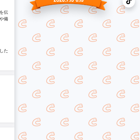
を伝
や備
した