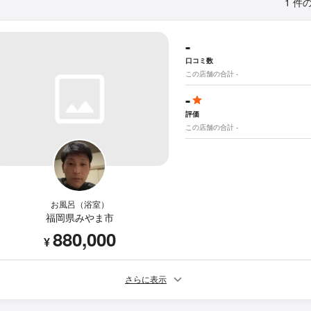
1 件
-
口コミ数
この店舗の合計 -
-
評価
この店舗の合計 -
お風呂（浴室）
福岡県みやま市
880,000
¥
さらに表示