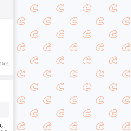
1月時点
し、