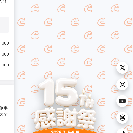
やす
,000
,000
,000
倒事
スで