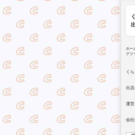
ホー
アフ
くら
出店
運営
会社