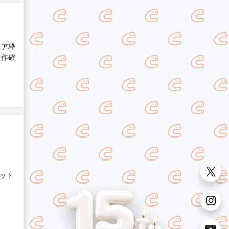
ドア枠
動作確
ット