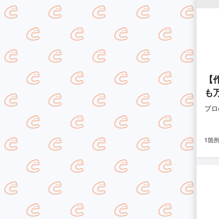
【
も
プロ
1箇