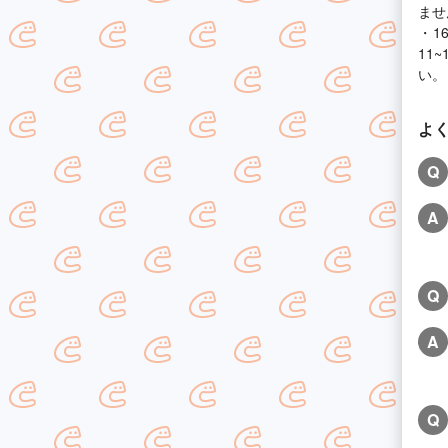
ませ
・1
11
い。
よ
Q
A
Q
A
Q