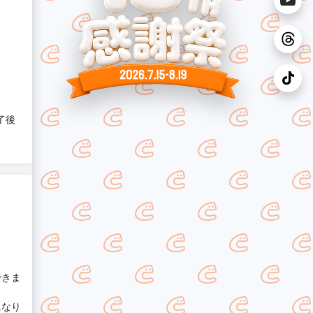
了後
できま
になり