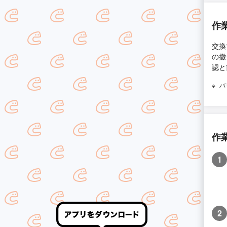
作
交換
の撤
認と
バ
作
1
2