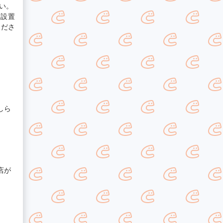
い。
を設置
くださ
しら
店が