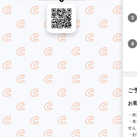
3
4
ご
お
・作
・本
せん
・お