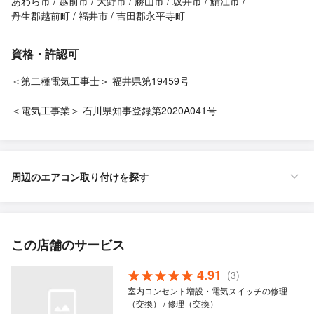
あわら市
越前市
大野市
勝山市
坂井市
鯖江市
丹生郡越前町
福井市
吉田郡永平寺町
資格・許認可
＜第二種電気工事士＞ 福井県第19459号
＜電気工事業＞ 石川県知事登録第2020A041号
周辺のエアコン取り付けを探す
この店舗のサービス
4.91
(3)
室内コンセント増設・電気スイッチの修理
（交換） / 修理（交換）