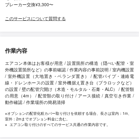
ブレーカー交換¥3,300〜
このサービスについて質問する
作業内容
エアコン本体はお客様が用意 / 設置箇所の構造（隠ぺい配管・室
外機設置箇所など）の事前確認 / 作業内容の事前説明 / 室内機設置
/ 室外機設置（大地置き・ベランダ置き） / 配管パイプ・連絡電
線・ドレンホースの設置 / 室外機据え置き台（プラロックなど）
の設置 / 壁の配管穴開け（木造・モルタル・石膏・ALC） / 配管類
の用意（4m） / 配管類の取り付け / アース接続 / 真空引き作業 /
動作確認 / 作業場所の簡易清掃
※オプションの配管化粧カバー取り付けを依頼する場合、長さは室内：1m、
室外：2mまでオプション料金に含む。
エアコン取り付けのすべてのサービス共通の作業内容です。