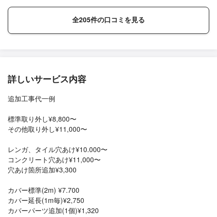
す。 予約前の段階でこちらの状況や希望を伝えたら細かく見積も
りを出していただけたので安心してお願いできました。当日の請
全205件の口コミを見る
求も追加料金なく見積もり通りだったのでこちらにお願いしてよ
かったです。何より作業してくださった方がとても良い方でし
た。ありがとうございました。
詳しいサービス内容
追加工事代一例
標準取り外し¥8,800〜
その他取り外し¥11,000〜
レンガ、タイル穴あけ¥10.000〜
コンクリート穴あけ¥11,000〜
穴あけ箇所追加¥3,300
カバー標準(2m) ¥7.700
カバー延長(1m毎)¥2,750
カバーパーツ追加(1個)¥1,320