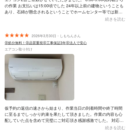
の作業 お支払いは15:00頃でした 24年以上前の建物ということも
あり、石綿が懸念されるということでホームセンター等では新規
穴あけを断られてしまい くらしのマーケットで探していたところ
続きを読む
石綿に強い会社様ということでご依頼させていただきました。 事
前のお見積もりに写真が必要で、カレンダーを開けてないので見
積もりから予約の流れで、少々予約まで手間がかかりますが 石綿
2026年3月30日・しもちんさん
が懸念されるお家に住んでいる方はおすすめいたします。 職人さ
⦿処分無料！⦿品質重視⦿工事保証3年⦿法人で安心
んひとりでの作業ですが、暑い中態度が悪いこともなく、とても
エアコン取り付け
丁寧に施行していただきました。
仮予約の返信の速さから始まり、作業当日の到着時間や終了時間
に至るまでしっかり約束を果たして頂きました。作業の内容も心
配していた点を含めて完璧にご対応頂き感謝感激でした。 対応し
ていただいた須永さんの明るいお人柄にも安心させて頂いたので
続きを読む