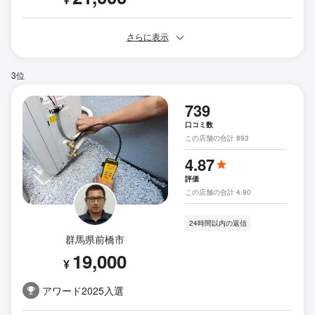
さらに表示
3位
739
口コミ数
この店舗の合計 893
4.87
評価
この店舗の合計 4.90
24時間以内の返信
群馬県前橋市
19,000
¥
アワード2025入選