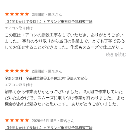
こちらにお願いして間違いなかったと確信しております。 また何
かあれば比較する事なくこちらにお願いします。
2週間前・匿名さん
【時間をかけて長持ち】ヒアリング重視◎予算相談可能
エアコン取り付け
この度はエアコンの新設工事をしていただき、ありがとうござい
ました。 事前のやり取りから当日の作業まで、とても丁寧で安心
してお任せすることができました。作業もスムーズで仕上がりも
きれいで、大変満足しています。 質問にも分かりやすく答えてい
続きを読む
ただき、対応も親切でした。また機会がありましたら、ぜひお願
いしたいと思います。本当にありがとうございました。
2週間前・匿名さん
⦿処分無料！⦿品質重視⦿工事保証3年⦿法人で安心
エアコン取り付け
朝早くから作業ありがとうございました。 2人組で作業していた
だいたおかげで、スムーズに取り付け作業が終わりました。 また
機会があれば頼みたいと思います。 ありがとうございました。
2026年6月15日・匿名さん
【時間をかけて長持ち】ヒアリング重視◎予算相談可能