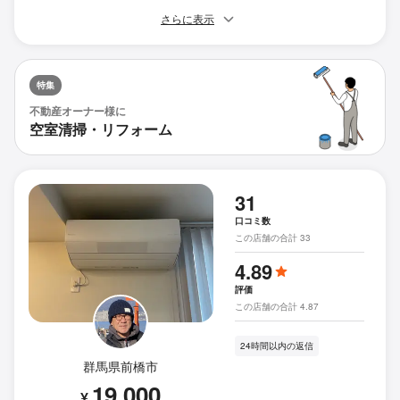
さらに表示
特集
不動産オーナー様に
空室清掃・リフォーム
31
口コミ数
この店舗の合計 33
4.89
評価
この店舗の合計 4.87
24時間以内の返信
群馬県前橋市
19,000
¥