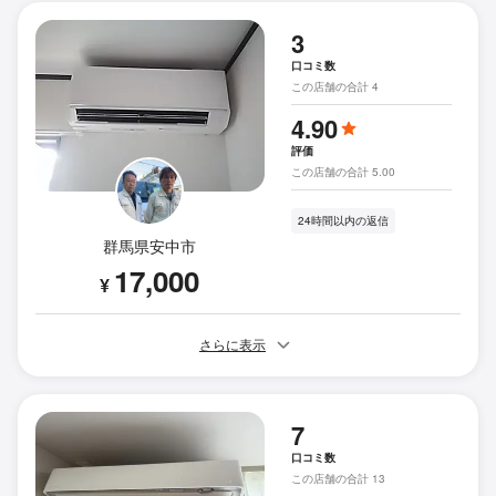
3
口コミ数
この店舗の合計 4
4.90
評価
この店舗の合計 5.00
24時間以内の返信
群馬県安中市
17,000
¥
さらに表示
7
口コミ数
この店舗の合計 13