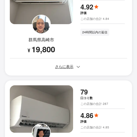
4.92
評価
この店舗の合計 4.84
24時間以内の返信
群馬県高崎市
19,800
¥
さらに表示
79
口コミ数
この店舗の合計 287
4.86
評価
この店舗の合計 4.85