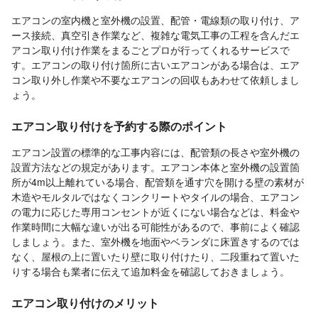
エアコンの室内機と室外機の設置、配管・電線類の取り付け、ア
ース接続、真空引き作業など、複雑な電気工事の工程を含んだエ
アコン取り付け作業をまるごとプロが行ってくれるサービスで
す。エアコンの取り付け箇所に古いエアコンがある場合は、エア
コン取り外し作業や不要なエアコンの回収もあわせて依頼しまし
ょう。
エアコン取り付けを予約する際のポイント
エアコン設置の標準的な工事内容には、配管類の長さや室外機の
設置方法などの規定があります。エアコン本体と室外機の設置箇
所が4m以上離れている場合、配管類を通す穴を開ける壁の素材が
木造やモルタルではなくコンクリートやタイルの場合、エアコン
の電力に応じた専用コンセントが近くにない場合などは、料金や
作業時間に大幅な違いが出る可能性があるので、事前によく確認
しましょう。また、室外機を地面やベランダに床置きするのでは
なく、屋根の上に置いたり壁に取り付けたり、二段重ねて置いた
りする場合も業者に伝えて追加料金を確認しておきましょう。
エアコン取り付けのメリット