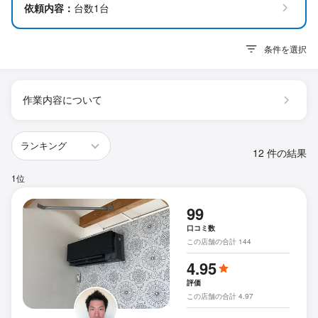
依頼内容：
台数1台
条件を選択
作業内容について
12 件の結果
1位
99
口コミ数
この店舗の合計 144
4.95
評価
この店舗の合計 4.97