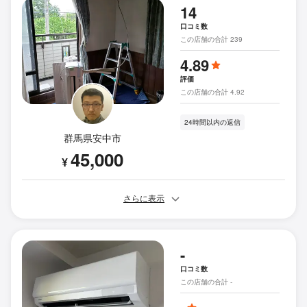
14
口コミ数
この店舗の合計 239
4.89
評価
この店舗の合計 4.92
24時間以内の返信
群馬県安中市
45,000
¥
さらに表示
-
口コミ数
この店舗の合計 -