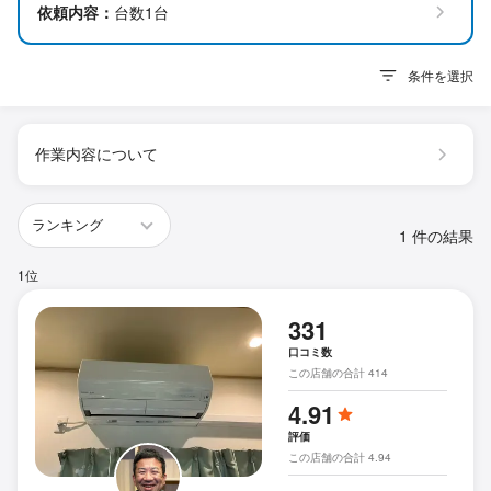
依頼内容：
台数1台
条件を選択
作業内容について
1 件の結果
1位
331
口コミ数
この店舗の合計 414
4.91
評価
この店舗の合計 4.94