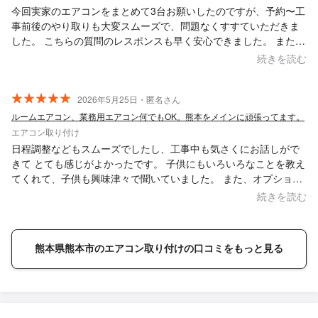
今回実家のエアコンをまとめて3台お願いしたのですが、予約〜工
事前後のやり取りも大変スムーズで、問題なくすすていただきま
した。 こちらの質問のレスポンスも早く安心できました。 また、
不要のエアコンも引き取っていただき大変助かりました！暑い夏
続きを読む
前に間に合って良かったです。 ありがとうございました！
2026年5月25日・匿名さん
ルームエアコン、業務用エアコン何でもOK。熊本をメインに頑張ってます。
エアコン取り付け
日程調整などもスムーズでしたし、工事中も気さくにお話しがで
きて とても感じがよかったです。 子供にもいろいろなことを教え
てくれて、子供も興味津々で聞いていました。 また、オプション
の配管カバーもお願いしていたんですが、今まで使っていたカバ
続きを読む
ーが使えそうとのことで、その分はキャンセルを提案していただ
き料金も予定より安くなりました。 今後、またエアコン設置する
時には、NAO電設さんにお願いしたいと思います。 本当にありが
熊本県熊本市のエアコン取り付けの口コミをもっと見る
とうございました。