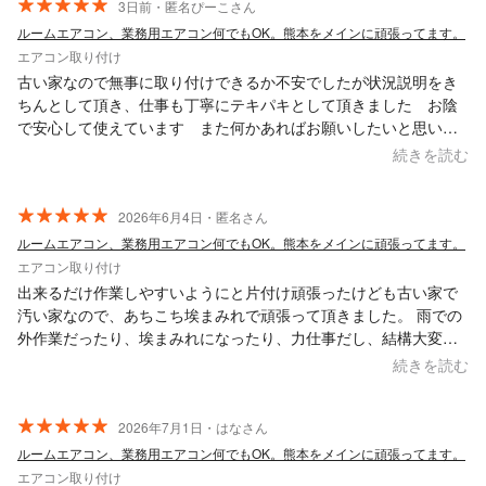
3日前・匿名ぴーこさん
ルームエアコン、業務用エアコン何でもOK。熊本をメインに頑張ってます。
エアコン取り付け
古い家なので無事に取り付けできるか不安でしたが状況説明をき
ちんとして頂き、仕事も丁寧にテキパキとして頂きました お陰
で安心して使えています また何かあればお願いしたいと思いま
す
続きを読む
2026年6月4日・匿名さん
ルームエアコン、業務用エアコン何でもOK。熊本をメインに頑張ってます。
エアコン取り付け
出来るだけ作業しやすいようにと片付け頑張ったけども古い家で
汚い家なので、あちこち埃まみれで頑張って頂きました。 雨での
外作業だったり、埃まみれになったり、力仕事だし、結構大変な
仕事なんだなぁと、無事エアコンが付いて天井にコンセントが付
続きを読む
いた時には感動しました。 電気屋さんで頼むと電気工事の人と取
り付ける人が別々に来ると聞いて、どんな人が来るかわからない
し時間や日にちが掛かるとめんどくさいなぁと思ってこちらのア
2026年7月1日・はなさん
プリからお願いしました。 頼んで良かったです。
ルームエアコン、業務用エアコン何でもOK。熊本をメインに頑張ってます。
エアコン取り付け