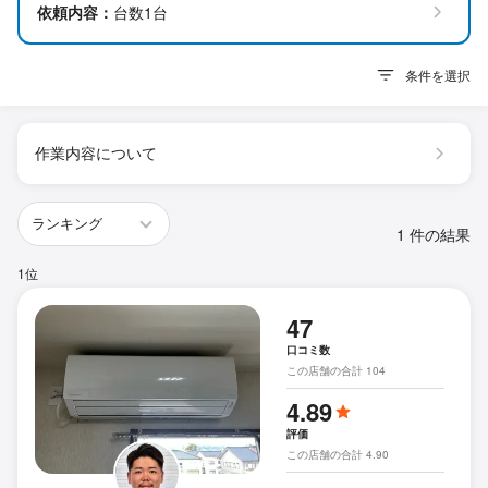
依頼内容：
台数1台
条件を選択
作業内容について
1 件の結果
1位
47
口コミ数
この店舗の合計 104
4.89
評価
この店舗の合計 4.90