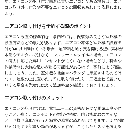
す。エアコンの取り付け箇所に古いエアコンがある場合は、エア
コン取り外し作業や不要なエアコンの回収もあわせて依頼しまし
ょう。
エアコン取り付けを予約する際のポイント
エアコン設置の標準的な工事内容には、配管類の長さや室外機の
設置方法などの規定があります。エアコン本体と室外機の設置箇
所が4m以上離れている場合、配管類を通す穴を開ける壁の素材が
木造やモルタルではなくコンクリートやタイルの場合、エアコン
の電力に応じた専用コンセントが近くにない場合などは、料金や
作業時間に大幅な違いが出る可能性があるので、事前によく確認
しましょう。また、室外機を地面やベランダに床置きするのでは
なく、屋根の上に置いたり壁に取り付けたり、二段重ねて置いた
りする場合も業者に伝えて追加料金を確認しておきましょう。
エアコン取り付けのメリット
エアコンの取り付けは、電気工事士の資格が必要な電気工事が伴
うことが多く、コンセントの増設や移動、内部接続線の固定な
ど、見様見真似で行うと漏電や感電の恐れが出てきます。DIYで取
り付けをする記事や動画がありますが、こうしたリスクを考える