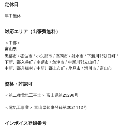
定休日
年中無休
対応エリア（出張費無料）
＜中部＞
富山県
黒部市
砺波市
小矢部市
高岡市
射水市
下新川郡朝日町
下新川郡入善町
南砺市
魚津市
中新川郡立山町
中新川郡舟橋村
中新川郡上市町
氷見市
滑川市
富山市
資格・許認可
＜第二種電気工事士＞ 富山県第25296号
＜電気工事業＞ 富山県知事登録第2021112号
インボイス登録番号