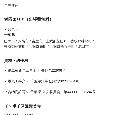
年中無休
対応エリア（出張費無料）
＜関東＞
千葉県
山武市
八街市
富里市
山武郡芝山町
香取郡神崎町
香取郡多古町
印旛郡栄町
印旛郡酒々井町
成田市
資格・許認可
＜第二種電気工事士＞ 長野県22698号
＜電気工事業＞ 千葉県知事登録第20220264号
＜古物商許可＞ 千葉県 公安委員会 第441110001684号
インボイス登録番号