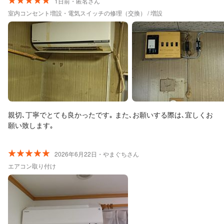
と砂利施工中の外構屋さんとも上手く連携し、手際良く、綺麗に
1日前・匿名さん
ピッタリ設置し直して下さいました。施工前後でガス状態もきち
室内コンセント増設・電気スイッチの修理（交換） / 増設
んと調べ、エアコンの正常運転もしっかり確認し、終始大変丁寧
なお仕事でした！設置だけでなく、万が一再度ずらす必要がある
時の対処法も教えて下さいました。入居4日目で色々トラブルに見
舞われましたが、洗濯機の事もお詳しく、本当に助かりました。
お忙しいのに予定外の事まで、素敵な笑顔で親切に対応して下さ
った御二人は、我が家の救世主です。心から御礼申し上げます。
また困った時には是非是非お願いします！この度は本当にありが
とうございましたm(__)m。
親切､丁寧でとても良かったです｡ また､お願いする際は､宜しくお
願い致します｡
2026年6月22日・やまぐちさん
エアコン取り付け