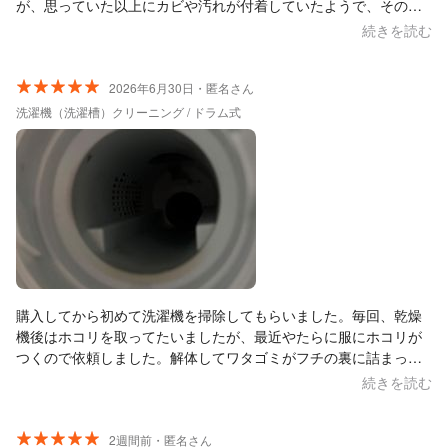
が、思っていた以上にカビや汚れが付着していたようで、その原
因として乾燥機能をあまり使っていなかったことなども、丁寧に
続きを読む
説明していただき、とても分かりやすかったです。 エアコンはこ
れまでにも他の業者さんにお願いしたことがありますが、今回は
今まで掃除してもらえなかったホースの内部まできれいにしてい
2026年6月30日・匿名さん
ただき、内容についても丁寧に説明してくださいました。 お一人
洗濯機（洗濯槽）クリーニング / ドラム式
での作業にもかかわらず、とても手際が良く、予定していた時間
より早く終わったのも嬉しかったです。 クリーニング後はエアコ
ンの効きがとても良くなり、洗濯物の嫌な臭いもなくなって、大
変満足しています！ またぜひお願いしたいと思います！ありがと
うございました︎！
購入してから初めて洗濯機を掃除してもらいました。毎回、乾燥
機後はホコリを取ってたいましたが、最近やたらに服にホコリが
つくので依頼しました。解体してワタゴミがフチの裏に詰まって
るのにはおどろき！少ない方ですとは言われましたが、見えない
続きを読む
ところなんで掃除はまず無理ですね。明日からの洗濯が新品同様
になってるかなと思うと期待大です。対応も丁寧にしてもらいま
した。ただ、一点排水フィルターは掃除していただいたはずなの
2週間前・匿名さん