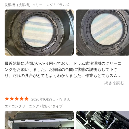
に、奥にゴミが残ってたのが残念でした。その他は綺麗に対応し
洗濯機（洗濯槽）クリーニング / ドラム式
ていただきました。ありがとうございます。
最近乾燥に時間がかかり困っており、ドラム式洗濯機のクリーニ
ングをお願いしました。お掃除の合間に状態の説明もして下さ
り、汚れの具合がとてもよくわかりました。作業もとてもスムー
ズで、あっという間に綺麗になりました。クリーニング後はしっ
続きを読む
かり乾燥もするので助かりました！次回もぜひこちらでお願いし
たいと思います！
2026年6月29日・IVIさん
エアコンクリーニング / 壁掛けタイプ