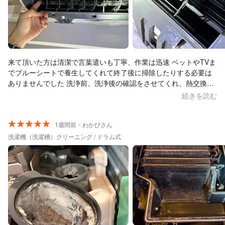
来て頂いた方は清潔で言葉遣いも丁寧、作業は迅速 ベットやTVま
でブルーシートで養生してくれて終了後に掃除したりする必要は
ありませんでした 洗浄前、洗浄後の確認をさせてくれ、熱交換
器、ファンはカビだらけでしたが、洗浄後はピカピカになってい
続きを読む
ました 次回もお願いしようと思います
1週間前・わかぴさん
洗濯機（洗濯槽）クリーニング / ドラム式