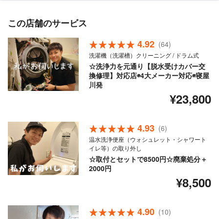
この店舗のサービス
4.92
(64)
洗濯機（洗濯槽）クリーニング / ドラム式
☆洗浄力を元通り【脱水受けカバー交
換修理】対応店◉4大メーカー対応◉寝屋
川発
¥23,800
4.93
(6)
温水洗浄便座（ウォシュレット・シャワート
イレ等）の取り外し
☆取付とセットで8500円☆廃棄処分＋
2000円
¥8,500
4.90
(10)