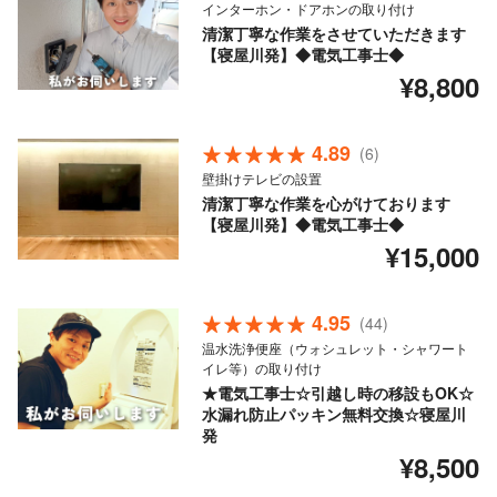
インターホン・ドアホンの取り付け
清潔丁寧な作業をさせていただきます
【寝屋川発】◆電気工事士◆
¥8,800
4.89
(6)
壁掛けテレビの設置
清潔丁寧な作業を心がけております
【寝屋川発】◆電気工事士◆
¥15,000
4.95
(44)
温水洗浄便座（ウォシュレット・シャワート
イレ等）の取り付け
★電気工事士☆引越し時の移設もOK☆
水漏れ防止パッキン無料交換☆寝屋川
発
¥8,500