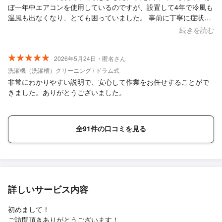
ぼ一年中エアコンを使用しているのですが、設置して4年で冷風も
温風も出なくなり、とても困っていました。 事前に丁寧に症状を
聞いてくださり、当日も丁寧に説明してくださって判りやすかっ
続きを読む
たです。 さらに、こちらが不具合と勘違いして、お帰りになった
後に送ったメッセージを見てくださってご連絡下さり、丁寧に説
明してくださって本当に感謝しております。 また何かお願いする
2026年5月24日・匿名さん
案件があったら、ぜひお願いしたいです！
洗濯機（洗濯槽）クリーニング / ドラム式
非常にわかりやすい説明で、安心して作業をお任せすることがで
きました。ありがとうございました。
全91件の口コミを見る
詳しいサービス内容
初めまして！
ご訪問頂きありがとうございます！