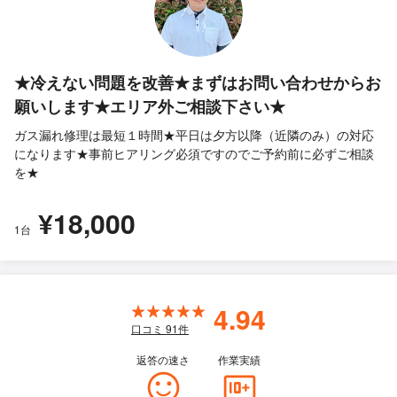
★冷えない問題を改善★まずはお問い合わせからお
願いします★エリア外ご相談下さい★
ガス漏れ修理は最短１時間★平日は夕方以降（近隣のみ）の対応
になります★事前ヒアリング必須ですのでご予約前に必ずご相談
を★
¥18,000
1台
4.94
口コミ
91
件
返答の速さ
作業実績