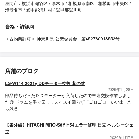
座間市
横浜市瀬谷区
厚木市
相模原市南区
相模原市中央区
海老名市
愛甲郡清川村
愛甲郡愛川町
資格・許認可
＜古物商許可＞ 神奈川県 公安委員会 第452760018552号
店舗のブログ
ES-W114 2021y DDモーター交換 其の弍
2026年1月28日
部品待ちだったＤＤモーターが入荷したので早速交換作業しまし
た😊 ドラムを手で回してスイスイ回らず「ゴロゴロ」いい出した
ら残念...
【番外編】HITACHI MRO-S8Y H54エラー修理 日立 ヘルシーシェ
フ
2026年1月7日