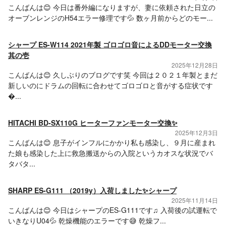
こんばんは😊 今日は番外編になりますが、妻に依頼された日立の
オーブンレンジのH54エラー修理です💦 数ヶ月前からどのモー...
シャープ ES-W114 2021年製 ゴロゴロ音によるDDモーター交換
其の壱
2025年12月28日
こんばんは😊 久しぶりのブログです笑 今回は２０２１年製とまだ
新しいのにドラムの回転に合わせてゴロゴロと音がする症状です
�...
HITACHI BD-SX110G ヒーターファンモーター交換✨
2025年12月3日
こんばんは😊 息子がインフルにかかり私も感染し、９月に産まれ
た娘も感染した上に救急搬送からの入院というカオスな状況でバ
タバタ...
SHARP ES-G111 （2019y）入荷しました✨シャープ
2025年11月14日
こんばんは😊 今日はシャープのES-G111です♫ 入荷後の試運転で
いきなりU04💦 乾燥機能のエラーです😅 乾燥フ...