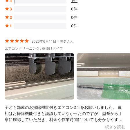
4
1件
3
0件
2
0件
1
0件
2026年6月11日・匿名さん
エアコンクリーニング / 壁掛けタイプ
子ども部屋のお掃除機能付きエアコン2台をお願いしました。 最
初はお掃除機能付きと認識していなかったのですが、型番から丁
寧に確認していただき、料金や作業時間についても分かりやすく
説明してくださいました。 当日は作業前後の写真を送ってくださ
続きを読む