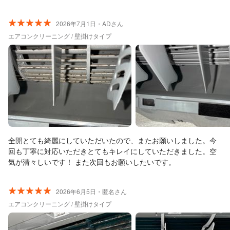
り、思っていた以上に汚れていたことに驚きました。きれいにな
った様子がよく分かり、お願いして良かったと思います。 長時間
の作業でしたが、とても丁寧に対応していただきました。 これで
2026年7月1日・ADさん
安心して夏を迎えられそうです。ありがとうございました。
エアコンクリーニング / 壁掛けタイプ
全開とても綺麗にしていただいたので、またお願いしました。今
回も丁寧に対応いただきとてもキレイにしていただきました。空
気が清々しいです！ また次回もお願いしたいです。
2026年6月5日・匿名さん
エアコンクリーニング / 壁掛けタイプ