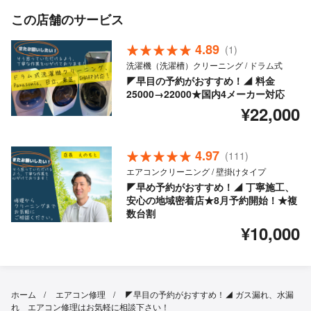
この店舗のサービス
4.89
(1)
洗濯機（洗濯槽）クリーニング / ドラム式
◤早目の予約がおすすめ！◢ 料金
25000→22000★国内4メーカー対応
¥22,000
4.97
(111)
エアコンクリーニング / 壁掛けタイプ
◤早め予約がおすすめ！◢ 丁寧施工、
安心の地域密着店★8月予約開始！★複
数台割
¥10,000
ホーム
エアコン修理
◤早目の予約がおすすめ！◢ ガス漏れ、水漏
れ エアコン修理はお気軽に相談下さい！