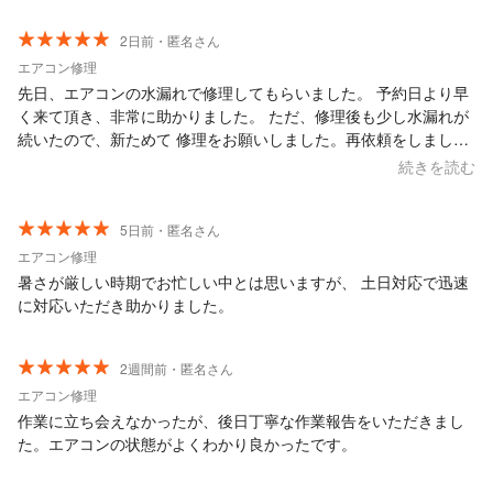
2日前・匿名さん
エアコン修理
先日、エアコンの水漏れで修理してもらいました。 予約日より早
く来て頂き、非常に助かりました。 ただ、修理後も少し水漏れが
続いたので、新ためて 修理をお願いしました。再依頼をしました
ら その日の来て頂き、再度見てもらうと、左側の下が 少しひび割
続きを読む
れていました。部品を依頼してから 部品が届き直ぐに修理頂き今
は完全に水漏れが 止まりました。早い対応と良心的な金額で 非常
に満足しております。 信頼出来る業者さんです。
5日前・匿名さん
エアコン修理
暑さが厳しい時期でお忙しい中とは思いますが、 土日対応で迅速
に対応いただき助かりました。
2週間前・匿名さん
エアコン修理
作業に立ち会えなかったが、後日丁寧な作業報告をいただきまし
た。エアコンの状態がよくわかり良かったです。