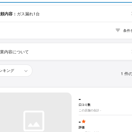
依頼内容：
ガス漏れ1台
条件
業内容について
1 件
-
口コミ数
この店舗の合計 -
-
評価