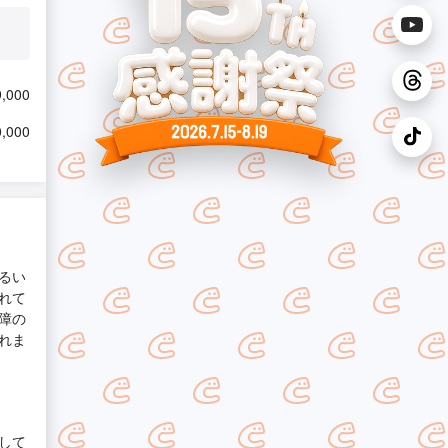
,000
,000
るい
れて
障の
れま
して