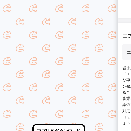
エ
エ
岩手
「エ
な事
ン修
るこ
事業
業依
対応
コミ
ょう