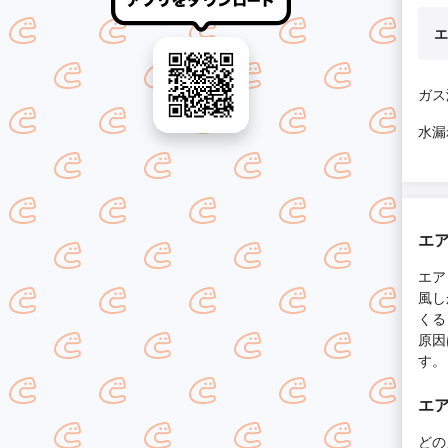
エ
ガス
水漏
エ
エア
風し
くる
原因
す。
エ
どの