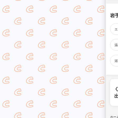
岩
エ
温
浴
ホー