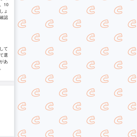
。10
しょ
確認
して
て選
があ
。