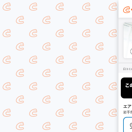
口コミ
エア
岩手