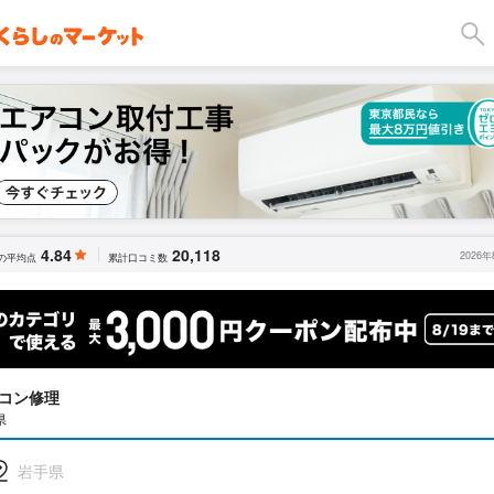
4.84
20,118
2026
の平均点
累計口コミ数
コン修理
県
岩手県