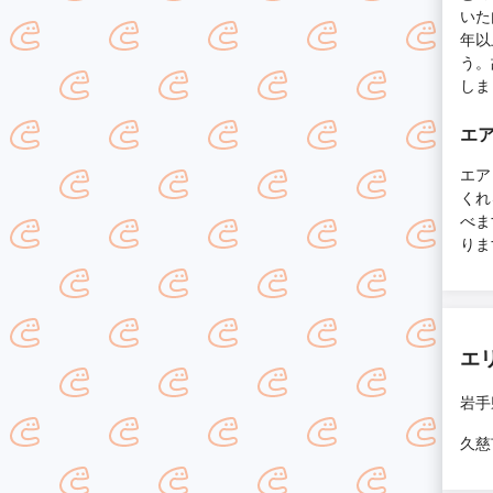
いた
年以
う。
しま
エ
エア
くれ
べま
りま
エ
岩手
久慈