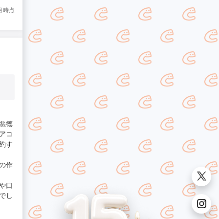
7月時点
悪徳
アコ
約す
の作
や口
でし