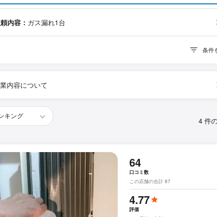
依頼内容：
ガス漏れ1台
条件
業内容について
4 件
64
口コミ数
この店舗の合計 87
4.77
評価