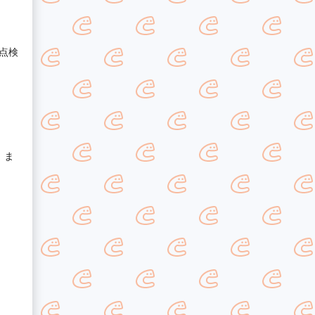
点検
 ま