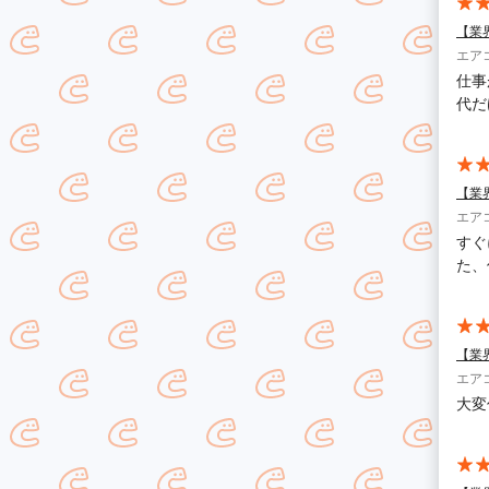
【業
エア
仕事
代だ
【業
エア
すぐ
た、
【業
エア
大変