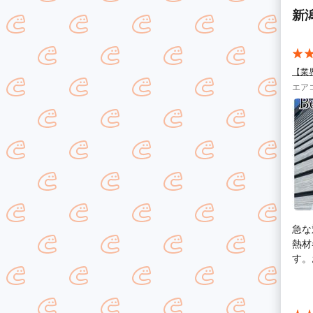
新
【業
エア
急な
熱材
す。
あり