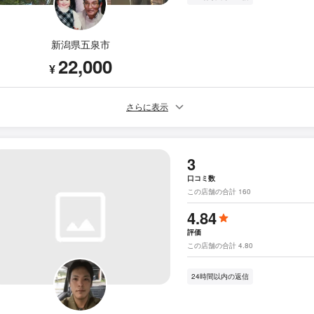
新潟県五泉市
22,000
¥
さらに表示
3
口コミ数
この店舗の合計 160
4.84
評価
この店舗の合計 4.80
24時間以内の返信