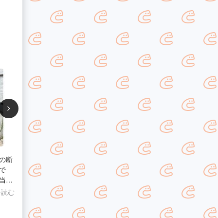
の断
で
当に
を読む