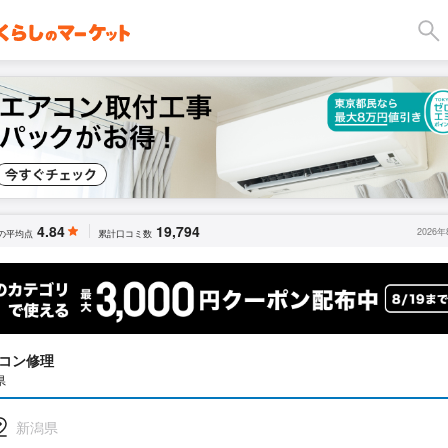
4.84
19,794
2026
の平均点
累計口コミ数
コン修理
県
新潟県