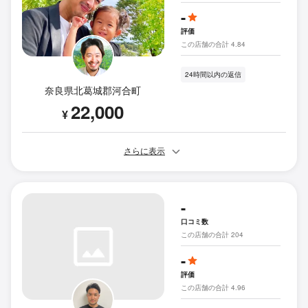
-
評価
この店舗の合計 4.84
24時間以内の返信
奈良県北葛城郡河合町
22,000
¥
さらに表示
-
口コミ数
この店舗の合計 204
-
評価
この店舗の合計 4.96