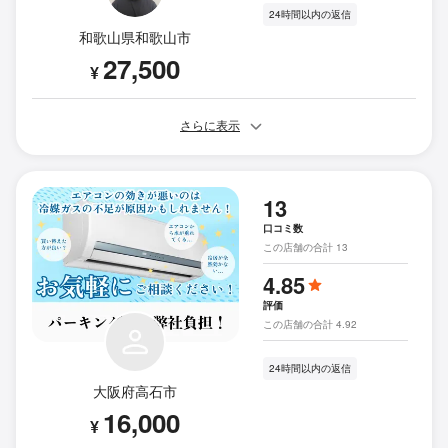
24時間以内の返信
和歌山県和歌山市
27,500
¥
さらに表示
13
口コミ数
この店舗の合計 13
4.85
評価
この店舗の合計 4.92
24時間以内の返信
大阪府高石市
16,000
¥