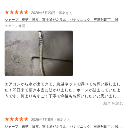
こちら側の質問に対しても回答していただけました。エアコンに
限らず他の家電修理も担っているみたいなので、必要があればリ
ピートしたいと感じられる方でした。
2026年6月23日・匿名さん
シャープ、東芝、日立、富士通ゼネラル、パナソニック、三菱対応可、16年2万件実績
エアコン修理
エアコンから水が出てきて、急遽ネットで調べてお願い致しまし
た！即日来て頂き本当に助かりました。ホースが詰まっていたよ
うです。何よりもすごく丁寧で今後もお願いしたいと思いまし
た！この度はありがとうございました^^*
続きを読む
2026年7月5日・匿名さん
シャープ、東芝、日立、富士通ゼネラル、パナソニック、三菱対応可、16年2万件実績