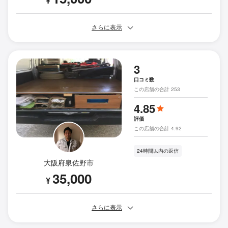
¥
さらに表示
3
口コミ数
この店舗の合計 253
4.85
評価
この店舗の合計 4.92
24時間以内の返信
大阪府泉佐野市
35,000
¥
さらに表示