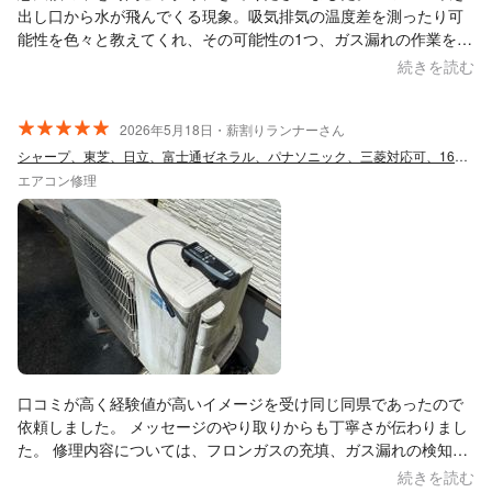
出し口から水が飛んでくる現象。吸気排気の温度差を測ったり可
能性を色々と教えてくれ、その可能性の1つ、ガス漏れの作業をし
ていただきました。とても親切丁寧でした！
続きを読む
2026年5月18日・薪割りランナーさん
シャープ、東芝、日立、富士通ゼネラル、パナソニック、三菱対応可、16年2万件実績
エアコン修理
口コミが高く経験値が高いイメージを受け同じ同県であったので
依頼しました。 メッセージのやり取りからも丁寧さが伝わりまし
た。 修理内容については、フロンガスの充填、ガス漏れの検知、
動作確認でした。メーカーの修理業者と違い丁寧な対応でした。
続きを読む