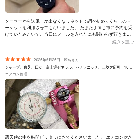
クーラーから送風しか出なくなりネットで調べ初めてくらしのマ
ーケットを利用させてもらいました。 たまたま同じ市に予約を受
けていたみたいで、当日にメールを入れたにも関わらず行きまし
ょうか？と言って来てくれました。ガス漏れで補充をしてもら
続きを読む
い、リスクやどれくらい持つのか、色々とこちらの立場にたって
説明してくれました。本当に親切で的確に対応してもらい感謝し
てます。また何かあれば久保電気さんにお願いしたいと思いま
2026年6月26日・匿名さん
す。
シャープ、東芝、日立、富士通ゼネラル、パナソニック、三菱対応可、16年2万件実績
エアコン修理
悪天候の中を時間ピッタリにきてくださいました。 エアコン吹き