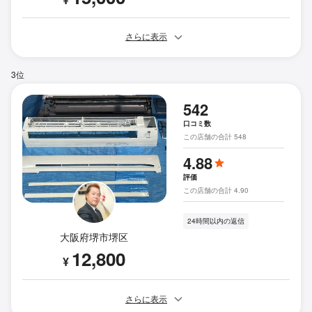
さらに表示
3位
542
口コミ数
この店舗の合計 548
4.88
評価
この店舗の合計 4.90
24時間以内の返信
大阪府堺市堺区
12,800
¥
さらに表示