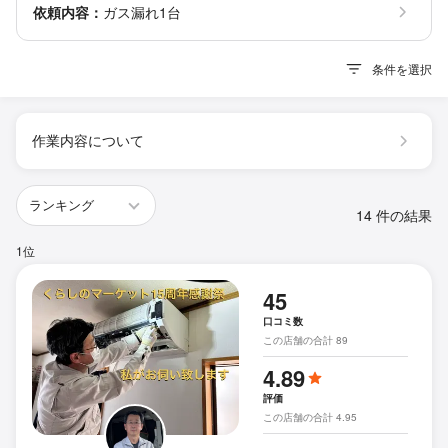
依頼内容：
ガス漏れ1台
条件を選択
作業内容について
14 件の結果
1位
45
口コミ数
この店舗の合計 89
4.89
評価
この店舗の合計 4.95