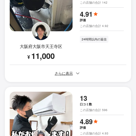
この店舗の合計 142
4.91
評価
この店舗の合計 4.92
24時間以内の返信
大阪府大阪市天王寺区
11,000
¥
さらに表示
13
口コミ数
この店舗の合計 596
4.89
評価
この店舗の合計 4.93