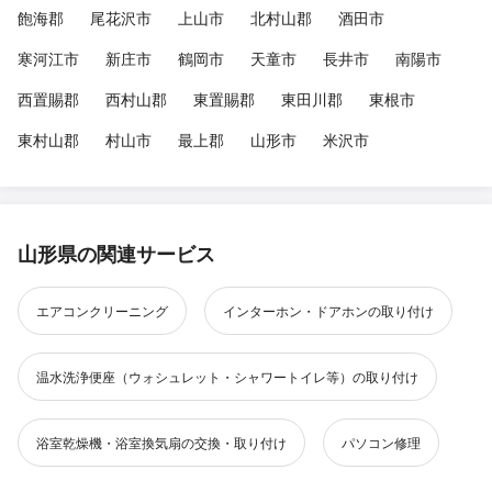
飽海郡
尾花沢市
上山市
北村山郡
酒田市
寒河江市
新庄市
鶴岡市
天童市
長井市
南陽市
西置賜郡
西村山郡
東置賜郡
東田川郡
東根市
東村山郡
村山市
最上郡
山形市
米沢市
山形県の関連サービス
エアコンクリーニング
インターホン・ドアホンの取り付け
温水洗浄便座（ウォシュレット・シャワートイレ等）の取り付け
浴室乾燥機・浴室換気扇の交換・取り付け
パソコン修理