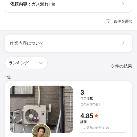
依頼内容：
ガス漏れ1台
条件を選択
作業内容について
3 件の結果
1位
3
口コミ数
この店舗の合計 8
4.85
評価
この店舗の合計 5.00