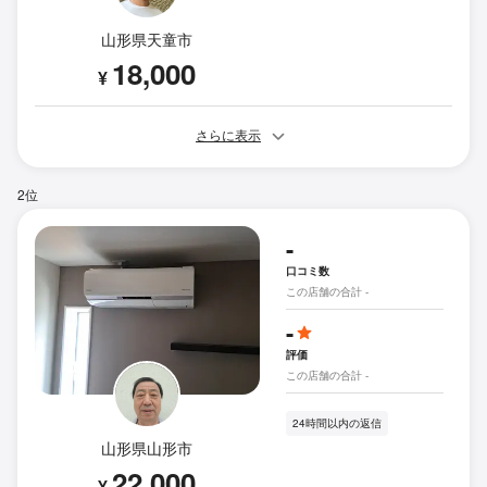
山形県天童市
18,000
¥
さらに表示
2位
-
口コミ数
この店舗の合計 -
-
評価
この店舗の合計 -
24時間以内の返信
山形県山形市
22,000
¥