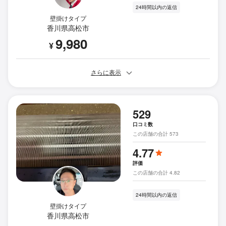
24時間以内の返信
壁掛けタイプ
香川県高松市
9,980
¥
さらに表示
529
口コミ数
この店舗の合計 573
4.77
評価
この店舗の合計 4.82
24時間以内の返信
壁掛けタイプ
香川県高松市