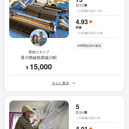
口コミ数
この店舗の合計 124
4.93
評価
この店舗の合計 4.99
24時間以内の返信
壁掛けタイプ
香川県綾歌郡綾川町
15,000
¥
さらに表示
5
口コミ数
この店舗の合計 26
4.91