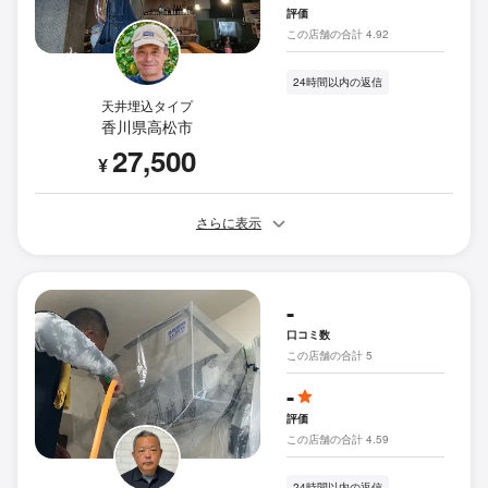
評価
この店舗の合計 4.92
24時間以内の返信
天井埋込タイプ
香川県高松市
27,500
¥
さらに表示
-
口コミ数
この店舗の合計 5
-
評価
この店舗の合計 4.59
24時間以内の返信