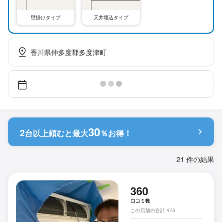
壁掛けタイプ
天井埋込タイプ
香川県仲多度郡多度津町
30
2
台以上頼むと
最大
％お得！
21 件の結果
360
口コミ数
この店舗の合計 475