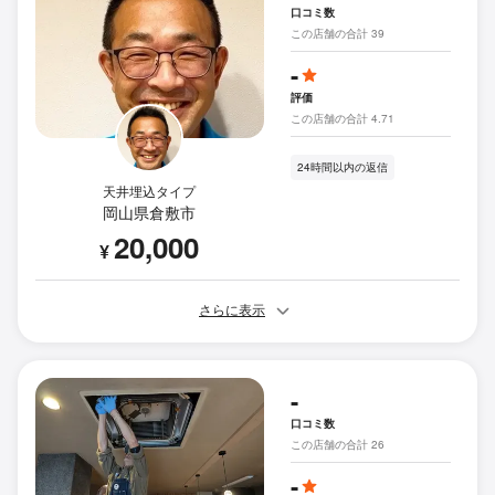
口コミ数
この店舗の合計 39
-
評価
この店舗の合計 4.71
24時間以内の返信
天井埋込タイプ
岡山県倉敷市
20,000
¥
さらに表示
-
口コミ数
この店舗の合計 26
-