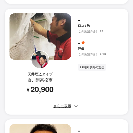
-
口コミ数
この店舗の合計 79
-
評価
この店舗の合計 4.98
24時間以内の返信
天井埋込タイプ
香川県高松市
20,900
¥
さらに表示
-