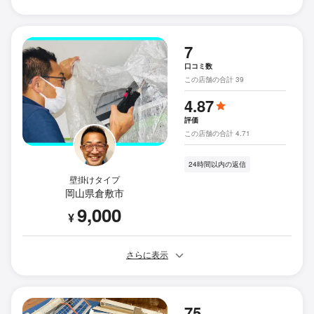
7
口コミ数
この店舗の合計 39
4.87
評価
この店舗の合計 4.71
24時間以内の返信
壁掛けタイプ
岡山県倉敷市
9,000
¥
さらに表示
75