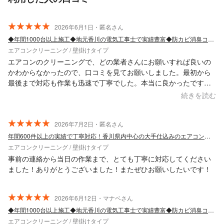
2026年6月1日・匿名さん
◆年間1000台以上施工◆地元香川の電気工事士で実績豊富◆防カビ消臭コート無料
エアコンクリーニング / 壁掛けタイプ
エアコンのクリーニングで、どの業者さんにお願いすれば良いの
かわからなかったので、口コミを見てお願いしました。最初から
最後まで対応も作業も迅速で丁寧でした。本当に良かったです。
これからも何かあればお願いしようと思います。くらしのマーケ
続きを読む
ットは初めて利用しましたがとても便利でした。
2026年7月2日・匿名さん
年間600件以上の実績で丁寧対応！香川県内中心の大手仕込みのエアコン洗浄します！
エアコンクリーニング / 壁掛けタイプ
事前の連絡から当日の作業まで、とても丁寧に対応してください
ました！ありがとうございました！またぜひお願いしたいです！
2026年6月12日・マナベさん
◆年間1000台以上施工◆地元香川の電気工事士で実績豊富◆防カビ消臭コート無料
エアコンクリーニング / 壁掛けタイプ