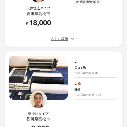
24時間以内の返信
天井埋込タイプ
香川県高松市
18,000
¥
さらに表示
-
口コミ数
この店舗の合計 33
-
評価
この店舗の合計 4.96
壁掛けタイプ
香川県高松市