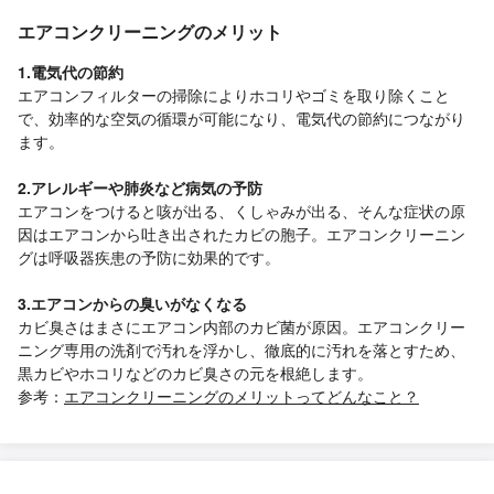
エアコンクリーニングのメリット
1.電気代の節約
エアコンフィルターの掃除によりホコリやゴミを取り除くこと
で、効率的な空気の循環が可能になり、電気代の節約につながり
ます。
2.アレルギーや肺炎など病気の予防
エアコンをつけると咳が出る、くしゃみが出る、そんな症状の原
因はエアコンから吐き出されたカビの胞子。エアコンクリーニン
グは呼吸器疾患の予防に効果的です。
3.エアコンからの臭いがなくなる
カビ臭さはまさにエアコン内部のカビ菌が原因。エアコンクリー
ニング専用の洗剤で汚れを浮かし、徹底的に汚れを落とすため、
黒カビやホコリなどのカビ臭さの元を根絶します。
参考：
エアコンクリーニングのメリットってどんなこと？