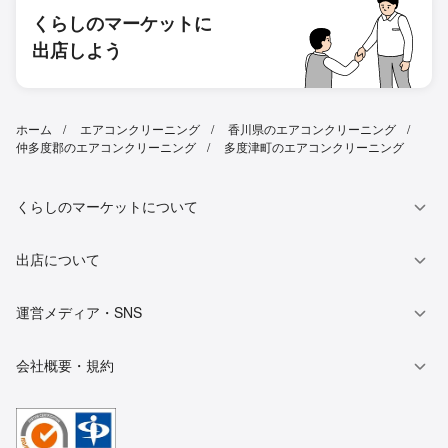
くらしのマーケットに
出店しよう
ホーム
エアコンクリーニング
香川県のエアコンクリーニング
仲多度郡のエアコンクリーニング
多度津町のエアコンクリーニング
くらしのマーケットについて
出店について
運営メディア・SNS
会社概要・規約