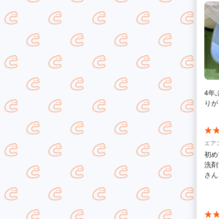
4年
りが
エア
初めて利
洗剤
さん
てお
うに感じます。 一点
て水
まし