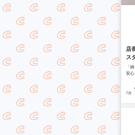
店
ス
「綺
安心
1台