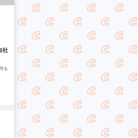
自社
方も