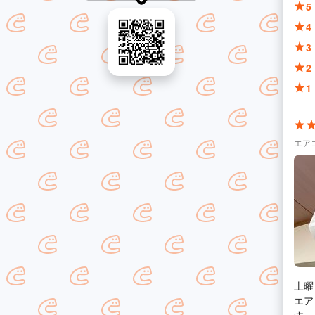
5
4
3
2
1
エア
土曜
エア