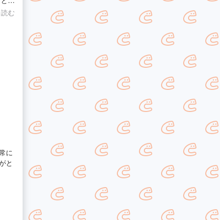
けど、
を読む
常に
がと