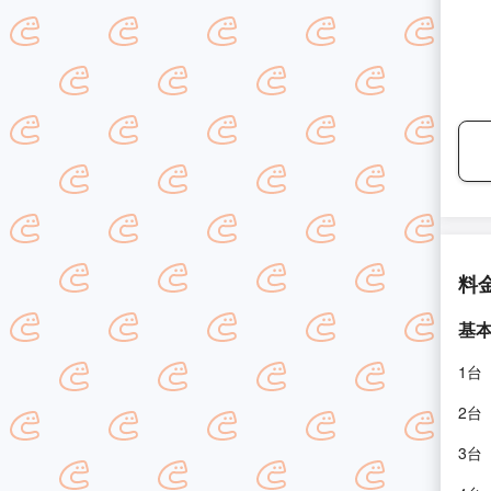
料
基
1台
2台
3台