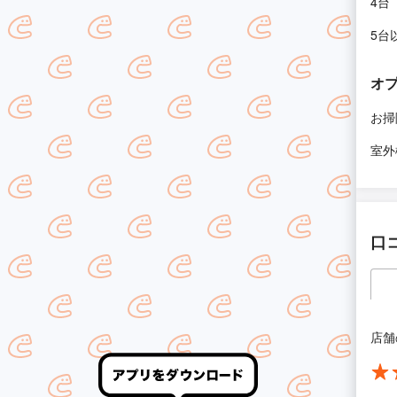
4台
5台
オ
お掃
室外
口
店舗