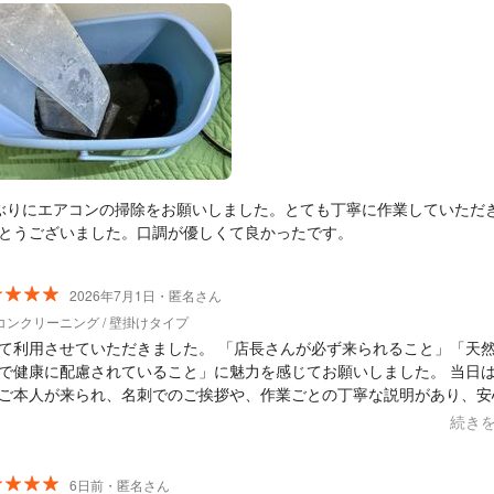
ぶりにエアコンの掃除をお願いしました。とても丁寧に作業していただ
とうございました。口調が優しくて良かったです。
2026年7月1日・匿名さん
コンクリーニング / 壁掛けタイプ
用させていただきました。 「店長さんが必ず来られること」「天然植物
で健康に配慮されていること」に魅力を感じてお願いしました。 当日は店長
ご本人が来られ、名刺でのご挨拶や、作業ごとの丁寧な説明があり、安
任せできました。洗浄後は見違えるほど綺麗になり、空気も綺麗になっ
続き
だけ、洗浄中に養生のナイロンが少し外れたのか、壁を伝っ
が垂れてしまったのが少し残念でした。きちんと説明と対応はしてくだ
たが、その点だけ改善されるとさらに良いと思います。 全体的にはとても満
6日前・匿名さん