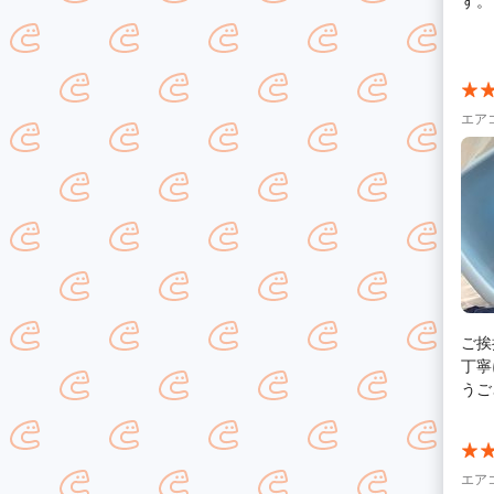
す。
すっ
エア
ご挨
丁寧
うご
エア