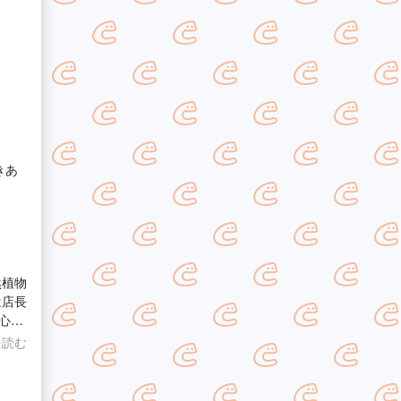
きあ
心し
たよ
を読む
さい