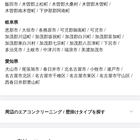
飯田市
木曽郡上松町
木曽郡大桑村
木曽郡木曽町
木曽郡南木曽町
下伊那郡阿南町
岐阜県
恵那市
大垣市
各務原市
可児郡御嵩町
可児市
加茂郡川辺町
加茂郡坂祝町
加茂郡白川町
加茂郡富加町
加茂郡東白川村
加茂郡七宗町
加茂郡八百津町
下呂市
多治見市
土岐市
中津川市
瑞浪市
美濃加茂市
愛知県
犬山市
尾張旭市
春日井市
北名古屋市
小牧市
瀬戸市
名古屋市北区
名古屋市千種区
名古屋市東区
名古屋市守山区
西春日井郡豊山町
周辺のエアコンクリーニング / 壁掛けタイプを探す