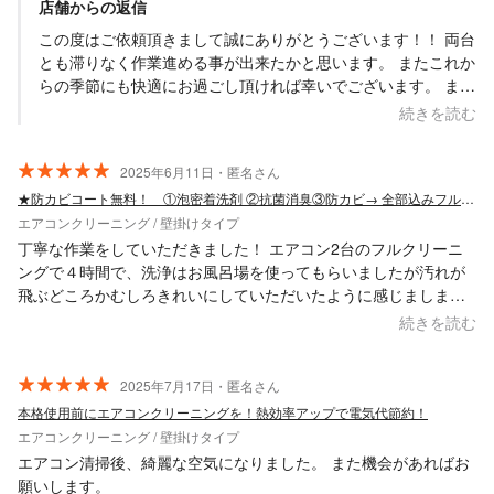
店舗からの返信
この度はご依頼頂きまして誠にありがとうございます！！ 両台
とも滞りなく作業進める事が出来たかと思います。 またこれか
らの季節にも快適にお過ごし頂ければ幸いでございます。 また
タイミングを見てご依頼頂ければと思います。 諸々お時間等調
続きを読む
整頂きましてこちらこそありがとうございました。 また今後と
もぜひご利用下さい。 何卒よろしくお願い致します。
2025年6月11日・匿名さん
Saskene 齋藤一貴
★防カビコート無料！ ①泡密着洗剤 ②抗菌消臭③防カビ→ 全部込みフルサービス！
エアコンクリーニング / 壁掛けタイプ
丁寧な作業をしていただきました！ エアコン2台のフルクリーニ
ングで４時間で、洗浄はお風呂場を使ってもらいましたが汚れが
飛ぶどころかむしろきれいにしていただいたように感じましま
す。 確実にきれいなエアコンで気持ちよく夏を迎えられます。あ
続きを読む
りがとうございました。
2025年7月17日・匿名さん
本格使用前にエアコンクリーニングを！熱効率アップで電気代節約！
エアコンクリーニング / 壁掛けタイプ
エアコン清掃後、綺麗な空気になりました。 また機会があればお
願いします。