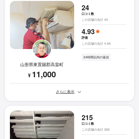
24
口コミ数
この店舗の合計 43
4.93
評価
この店舗の合計 4.95
24時間以内の返信
山形県東置賜郡高畠町
11,000
¥
さらに表示
215
口コミ数
この店舗の合計 282