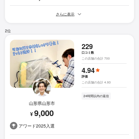
さらに表示
2位
229
口コミ数
この店舗の合計 700
4.94
評価
この店舗の合計 4.93
24時間以内の返信
山形県山形市
9,000
¥
アワード2025入選