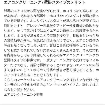
エアコンクリーニング / 壁掛けタイプのメリット
部屋のエアコンから変な臭いがしたり、ホコリっぽく感じること
があれば、それはもう部屋中にホコリやハウスダストが飛び散っ
ている証拠です。ホコリやハウスダストが飛ぶ汚れた環境で長い
時間過ごすと、アレルギー性鼻炎やアトピー性皮膚炎の原因とな
ります。そして体だけではなくエアコン自体にも悪影響をもたら
します。ホコリが溜まることで空気を冷やす、暖めるといった熱
の変換効率が落ち、電気代が増えるだけでなく、エアコン自体の
寿命も短くなってしまいます。普段こまめに掃除をしているつも
りでも意外と取れていない汚れがたくさんあります。そんな汚れ
を内部からしっかり掃除してくれるのがエアコンクリーニングの
壁掛けタイプの特徴です。一度クリーニングするだけでもフィル
ターだけでなく、普段は掃除することのできないエアコンの内部
まできれいにしてくれるので冷房の効きが悪く感じることも、ホ
コリっぽく感じることもなくなります。
くらしのマーケットのエアコンクリーニングはおトクなだけでな
く、安心して使える仕組みなどメリットがたくさん。詳しくはこ
ちらをご覧ください。
エアコンクリーニング特集