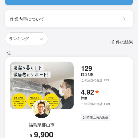
作業内容について
12 件の結果
1位
129
口コミ数
この店舗の合計 133
4.92
評価
この店舗の合計 4.89
24時間以内の返信
福島県郡山市
9,900
¥