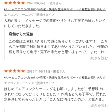
2026年6月4日・匿名さん
◉ルームエアコンcleaning◉清潔・快適な生活をサポート☆複数台割引あり☆
エアコンクリーニング / 壁掛けタイプ
人柄が良く、メッセージでの事前やりとりも丁寧で当日もキレイ
にしていただきました。
店舗からの返信
この度はご依頼頂きまして誠にありがとうございます！！ こち
らこそ都度ご対応頂きましてありがとうございました。 作業の
程も滞りなく進行・完了出来たかと思いますので、 またこれか
らの季節にも快適にお使い頂ければ幸いでございます。 また必
続きを読む
要な際にはお声掛け・ご依頼頂ければと思います。 何卒よろし
くお願い致します。 口コミのご投稿ありがとうございます。
2025年10月13日・匿名さん
Saskene 齋藤一貴
◉ルームエアコンcleaning◉清潔・快適な生活をサポート☆複数台割引あり☆
エアコンクリーニング / 壁掛けタイプ
はじめてエアコンクリーニングをお願いしましたが、予想以上に
きれいになってびっくりしました！ 作業もとても丁寧で、汚れた
水を見せてもらったときは「こんなに汚れてたのか」と驚きまし
た。 匂いもすっきりなくなって、エアコンの風が気持ちいいで
続きを読む
す。もっと早くお願いすればよかったです！