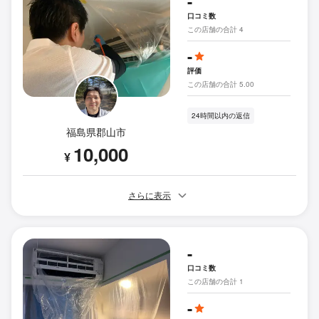
-
口コミ数
この店舗の合計 4
-
評価
この店舗の合計 5.00
24時間以内の返信
福島県郡山市
10,000
¥
さらに表示
-
口コミ数
この店舗の合計 1
-