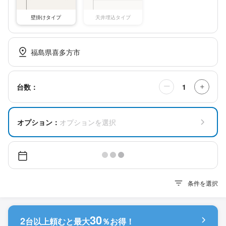
壁掛けタイプ
天井埋込タイプ
福島県喜多方市
1
台数：
ー
＋
オプション：
オプションを選択
条件を選択
30
2
台以上頼むと
最大
％お得！