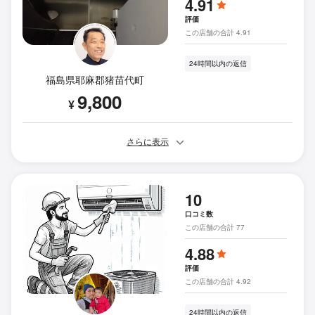
4.91
評価
この店舗の合計 4.91
24時間以内の返信
福島県耶麻郡猪苗代町
9,800
¥
さらに表示
10
口コミ数
この店舗の合計 77
4.88
評価
この店舗の合計 4.92
24時間以内の返信