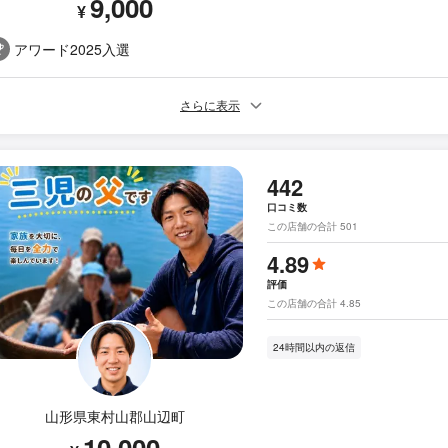
9,000
¥
アワード2025入選
さらに表示
442
口コミ数
この店舗の合計 501
4.89
評価
この店舗の合計 4.85
24時間以内の返信
山形県東村山郡山辺町
10,000