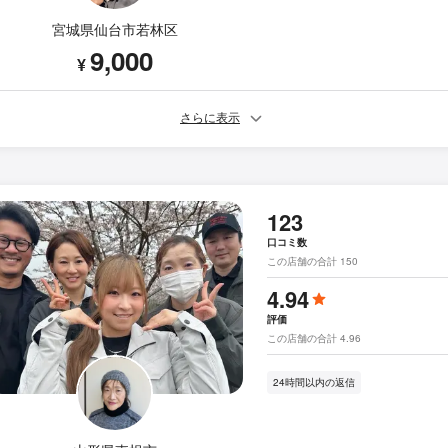
宮城県仙台市若林区
9,000
¥
さらに表示
123
口コミ数
この店舗の合計 150
4.94
評価
この店舗の合計 4.96
24時間以内の返信