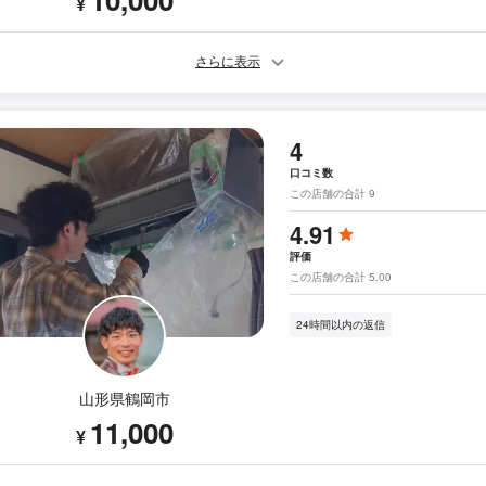
¥
さらに表示
4
口コミ数
この店舗の合計 9
4.91
評価
この店舗の合計 5.00
24時間以内の返信
山形県鶴岡市
11,000
¥