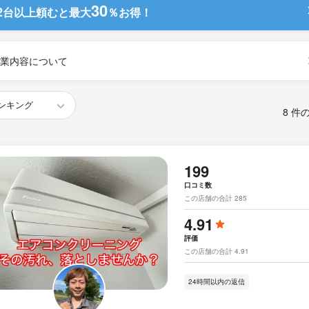
30
2
台以上頼むと
最大
％お得！
業内容について
8 件
199
口コミ数
この店舗の合計 285
4.91
評価
この店舗の合計 4.91
24時間以内の返信