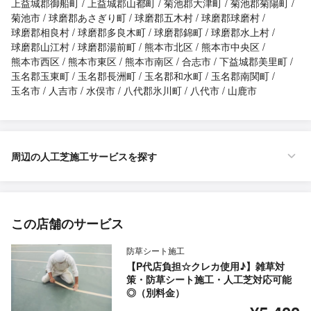
上益城郡御船町
上益城郡山都町
菊池郡大津町
菊池郡菊陽町
菊池市
球磨郡あさぎり町
球磨郡五木村
球磨郡球磨村
球磨郡相良村
球磨郡多良木町
球磨郡錦町
球磨郡水上村
球磨郡山江村
球磨郡湯前町
熊本市北区
熊本市中央区
熊本市西区
熊本市東区
熊本市南区
合志市
下益城郡美里町
玉名郡玉東町
玉名郡長洲町
玉名郡和水町
玉名郡南関町
玉名市
人吉市
水俣市
八代郡氷川町
八代市
山鹿市
周辺の人工芝施工サービスを探す
この店舗のサービス
防草シート施工
【P代店負担☆クレカ使用♪】雑草対
策・防草シート施工・人工芝対応可能
◎（別料金）