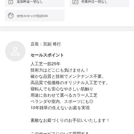
追加料金一切なし
作業外注一切なし
女性スタッフ指定OK
店長：宮副 将行
セールスポイント
人工芝一筋25年
技術力はどこにも負けません！
確かな品質と技術でメンテナンス不要。
高品質で低価格のオリジナル人工芝です。
寝転んでも安心なやさしい肌触り
用途に合わせて選べるカラー人工芝
ベランダや室内、スポーツにも◎
10年雑草の生えないお庭を実現
素敵なお庭づくりのお手伝いいたします！
このサービスについて質問する