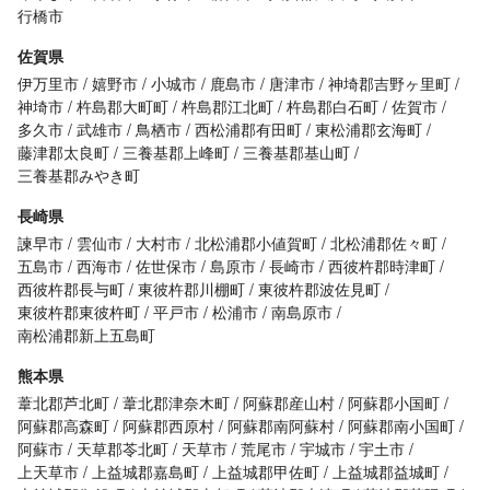
行橋市
佐賀県
伊万里市
嬉野市
小城市
鹿島市
唐津市
神埼郡吉野ヶ里町
神埼市
杵島郡大町町
杵島郡江北町
杵島郡白石町
佐賀市
多久市
武雄市
鳥栖市
西松浦郡有田町
東松浦郡玄海町
藤津郡太良町
三養基郡上峰町
三養基郡基山町
三養基郡みやき町
長崎県
諫早市
雲仙市
大村市
北松浦郡小値賀町
北松浦郡佐々町
五島市
西海市
佐世保市
島原市
長崎市
西彼杵郡時津町
西彼杵郡長与町
東彼杵郡川棚町
東彼杵郡波佐見町
東彼杵郡東彼杵町
平戸市
松浦市
南島原市
南松浦郡新上五島町
熊本県
葦北郡芦北町
葦北郡津奈木町
阿蘇郡産山村
阿蘇郡小国町
阿蘇郡高森町
阿蘇郡西原村
阿蘇郡南阿蘇村
阿蘇郡南小国町
阿蘇市
天草郡苓北町
天草市
荒尾市
宇城市
宇土市
上天草市
上益城郡嘉島町
上益城郡甲佐町
上益城郡益城町