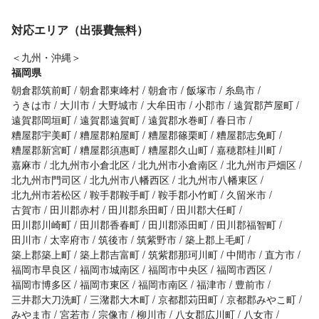
対応エリア（出張費無料）
＜九州・沖縄＞
福岡県
朝倉郡筑前町
朝倉郡東峰村
朝倉市
飯塚市
糸島市
うきは市
大川市
大野城市
大牟田市
小郡市
遠賀郡芦屋町
遠賀郡岡垣町
遠賀郡遠賀町
遠賀郡水巻町
春日市
糟屋郡宇美町
糟屋郡粕屋町
糟屋郡篠栗町
糟屋郡志免町
糟屋郡新宮町
糟屋郡須惠町
糟屋郡久山町
嘉穂郡桂川町
嘉麻市
北九州市小倉北区
北九州市小倉南区
北九州市戸畑区
北九州市門司区
北九州市八幡西区
北九州市八幡東区
北九州市若松区
鞍手郡鞍手町
鞍手郡小竹町
久留米市
古賀市
田川郡赤村
田川郡糸田町
田川郡大任町
田川郡川崎町
田川郡香春町
田川郡添田町
田川郡福智町
田川市
太宰府市
筑後市
筑紫野市
築上郡上毛町
築上郡築上町
築上郡吉富町
筑紫郡那珂川町
中間市
直方市
福岡市早良区
福岡市城南区
福岡市中央区
福岡市西区
福岡市博多区
福岡市東区
福岡市南区
福津市
豊前市
三井郡大刀洗町
三潴郡大木町
京都郡苅田町
京都郡みやこ町
みやま市
宮若市
宗像市
柳川市
八女郡広川町
八女市