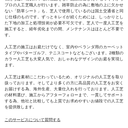
プロの人工芝職人が行います。雑草防止の為に敷地の上に欠かせ
ない「防草シート」も、芝人で使用しているのは国土交通省と同
じ仕様のものです。ずっとキレイが続くためには、しっかりとし
た下地の加工と処理技術が必要不可欠です。芝人で一度人工芝を
施工すると、経年劣化までの間、メンテナンスはほとんど不要で
す。
人工芝の施工はお庭だけでなく、室内やベランダ用のカーペット
タイプやパターゴルフ、テニスコートなどもございます。2種類の
カラー人工芝も大変人気で、おしゃれなデザインのお庭を実現し
ます。
人工芝は素材にこだわっているため、オリジナルの人工芝を取り
扱っております。そしてより多くの方に高品質の人工芝をお安く
お届けする為、海外生産、大量仕入れを行っております。人工芝
の材料選び、施工からアフターフォローまで、一貫してサポート
する為、他社と比較しても上質でお求めやすいお値段での人工芝
を提供致します。
このサービスについて質問する