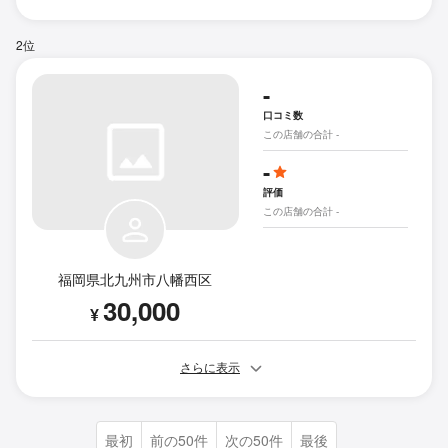
2位
-
口コミ数
この店舗の合計 -
-
評価
この店舗の合計 -
福岡県北九州市八幡西区
30,000
¥
さらに表示
最初
前の50件
次の50件
最後