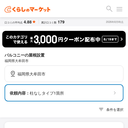
4.88
179
2026年8月時点
口コミの平均点
累計口コミ数
バルコニーの屋根設置
福岡県大牟田市
福岡県大牟田市
依頼内容：
柱なしタイプ1箇所
条件を選択