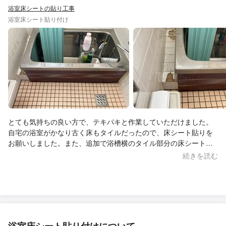
浴室床シートの貼り工事
浴室床シート貼り付け
とても気持ちの良い方で、テキパキと作業していただけました。
自宅の浴室がかなり古く床もタイルだったので、床シート貼りを
お願いしました。また、追加で浴槽横のタイル部分の床シート貼
り、数箇所のタイル目地破損部のコーキング補修もしていただき
続きを読む
ました。追加部分については、事前のやり取りで写真でお伝えし
て、お願いすることができました。追加作業分の料金も良心的で
ありがたかったです。また、事前やり取りの質問にもきちんと回
答していただけたので、当日も安心してお願いすることができま
した。 これで床が冷たいお風呂から解放されます！本当にありが
とうございました。