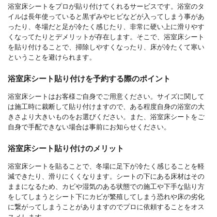
浴室床シートをプロが貼り付けてくれるサービスです。浴室のタ
イルは長年使っていると黒ずみやヒビなどが入ってしまう事があ
ったり、冬場だと足が冷たく感じたり、非常に硬い上に滑りやす
くなってたりとデメリットが存在します。そこで、浴室床シート
を貼り付けることで、掃除しやすくなったり、床が冷たくて寒い
ということを避けられます。
浴室床シート貼り付けを予約する際のポイント
浴室床シートはお客様ご自身でご用意ください。サイズに関して
は施工時に裁断して貼り付けますので、ある程度自身の浴室の大
きさより大きいものをお選びください。また、浴室床シートをご
自身で手配できない場合は事前にお知らせください。
浴室床シート貼り付けのメリット
浴室床シートを貼ることで、冬場に足下が冷たく感じることを軽
減できたり、滑りにくくなります。シートの下にある床材はその
ままになるため、カビや湿気のある状態での施工や下手な貼り方
をしてしまうとシート下にカビが繁殖してしまう恐れや床の劣化
に繋がってしまうことがありますのでプロに依頼することをオス
スメします。