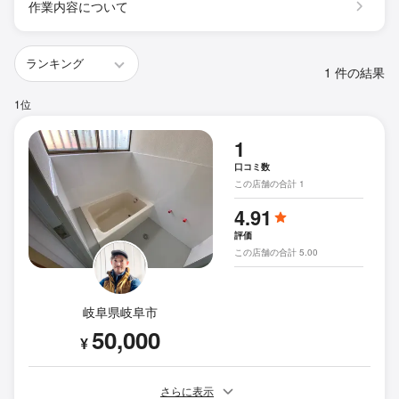
作業内容について
1 件の結果
1位
1
口コミ数
この店舗の合計 1
4.91
評価
この店舗の合計 5.00
岐阜県岐阜市
50,000
¥
さらに表示