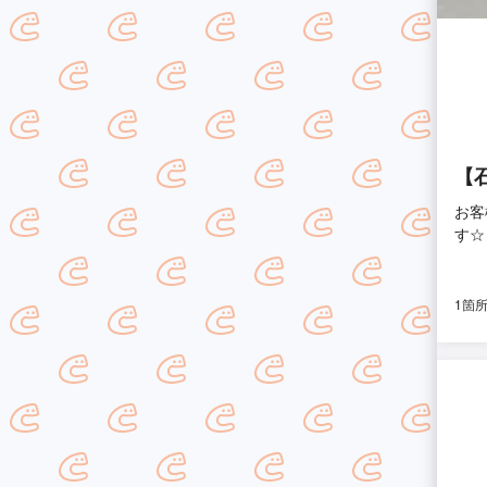
【
お客
す☆
1箇