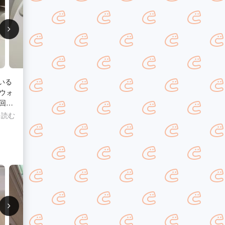
ウォ
回お
を読む
のノ
にな
し