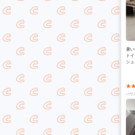
暑い
トイ
シュ
願いしました。 作業は
隅々
ズル
り、とても満
ととて
ハウ
も分
り始
た。