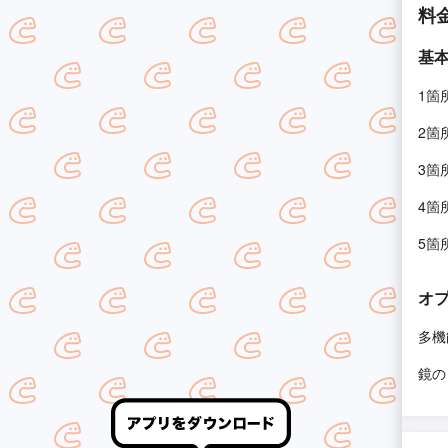
料
基
1箇
2箇
3箇
4箇
5箇
オ
多機
鏡の