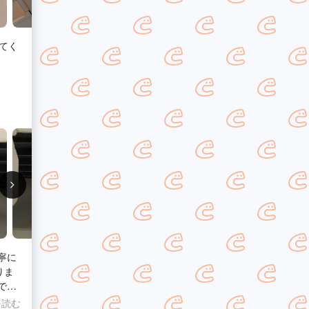
てく
寧に
りま
でき
を読む