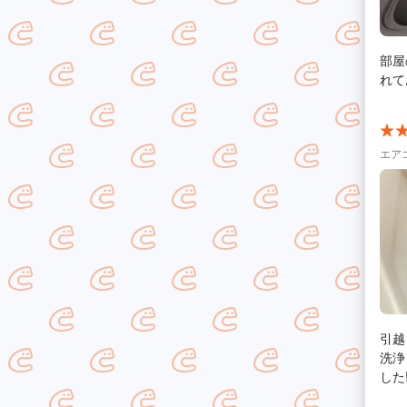
部屋
れて
エア
引越
洗浄
した
まし