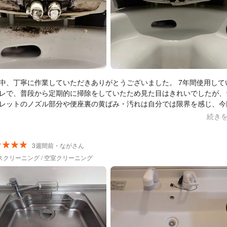
中、丁寧に作業していただきありがとうございました。 7年間使用している
レで、普段から定期的に掃除をしていたため見た目はきれいでしたが、
レットのノズル部分や便座裏の黄ばみ・汚れは自分では限界を感じ、今
1時間程度と伺っていましたが、約1時間半～2時間かけて
続き
まで丁寧に清掃してくださいました。特に掃除が難しいウォシュレット
部分、便座の裏、蛇口や手洗い部分の青くなっていたカルキまできれい
足しています。 料金も8,500円と良心的で、この作業内容を考える
3週間前・ながさん
もコストパフォーマンスが高いと感じました。 また、ATO後払いについて
スクリーニング / 空室クリーニング
かりやすく説明していただき、安心して利用することができました。 気にな
めたら、またぜひお願いしたいと思います。本当にありがとうございま