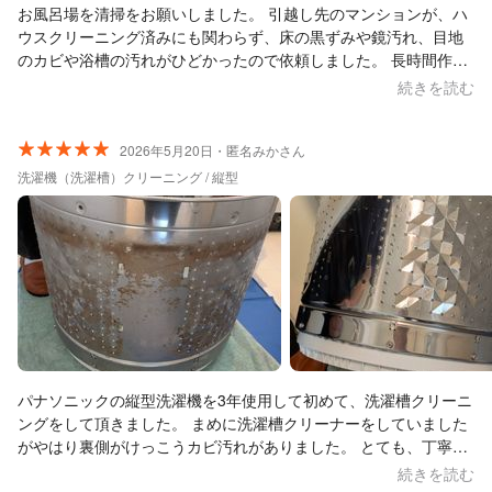
お風呂場を清掃をお願いしました。 引越し先のマンションが、ハ
ウスクリーニング済みにも関わらず、床の黒ずみや鏡汚れ、目地
のカビや浴槽の汚れがひどかったので依頼しました。 長時間作業
していただき、お風呂場全体がワントーン上がったかのように白
続きを読む
くなり、気になっていた黒ずみやカビなど、綺麗になっていて親
子共々感動いたしました。 今回、当初換気扇オプションはつけて
いなかったのですが、最初に状態を確認してくださり、全く清掃
2026年5月20日・匿名みかさん
が入っていないこと、追加料金にはなるが清掃をまとめて行うこ
洗濯機（洗濯槽）クリーニング / 縦型
とができると提案してくださり、換気扇もお願いしました。 換気
扇に関しては、当初黒い部品だと思っていたものが、本来は半透
明の部品であったことが判明し、追加で清掃していただいて本当
によかったと思っています。 また機会があればぜひ、他の場所も
お願いしたいです！
パナソニックの縦型洗濯機を3年使用して初めて、洗濯槽クリーニ
ングをして頂きました。 まめに洗濯槽クリーナーをしていました
がやはり裏側がけっこうカビ汚れがありました。 とても、丁寧に
時間をかけてお掃除して頂き本当にお願いして良かったです!
続きを読む