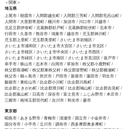
＜関東＞
埼玉県
上尾市
朝霞市
入間郡越生町
入間郡三芳町
入間郡毛呂山町
入間市
大里郡寄居町
桶川市
加須市
川口市
川越市
北足立郡伊奈町
北葛飾郡杉戸町
北葛飾郡松伏町
北本市
行田市
久喜市
熊谷市
鴻巣市
越谷市
児玉郡神川町
児玉郡上里町
児玉郡美里町
さいたま市岩槻区
さいたま市浦和区
さいたま市大宮区
さいたま市北区
さいたま市桜区
さいたま市中央区
さいたま市西区
さいたま市緑区
さいたま市南区
さいたま市見沼区
坂戸市
幸手市
狭山市
志木市
白岡市
草加市
秩父郡小鹿野町
秩父郡長瀞町
秩父郡東秩父村
秩父郡皆野町
秩父郡横瀬町
秩父市
鶴ヶ島市
所沢市
戸田市
新座市
蓮田市
羽生市
飯能市
東松山市
比企郡小川町
比企郡川島町
比企郡ときがわ町
比企郡滑川町
比企郡鳩山町
比企郡吉見町
比企郡嵐山町
日高市
深谷市
富士見市
ふじみ野市
本庄市
三郷市
南埼玉郡宮代町
吉川市
和光市
蕨市
東京都
昭島市
あきる野市
青梅市
清瀬市
国立市
小金井市
国分寺市
小平市
立川市
調布市
西多摩郡奥多摩町