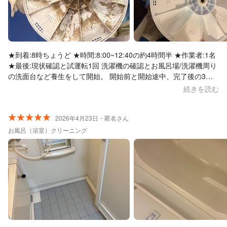
★到着:8時ちょうど ★時間:8:00~12:40の約4時間半 ★作業者:1名
★最後:現状確認と試運転1回 洗濯機の確認とお風呂場/洗濯機周り
の洗面台など養生をして開始。 開始前と開始途中、完了後の3回
現状を見せて頂けました。 4年間一度も掃除していなかった洗浄
続きを読む
機能無しの縦型洗濯機でしたが、とてもピカピカにして頂けまし
た！ 最後の完了確認時にはどの部分が特に汚れていたか、柔軟剤
を入れすぎていることなどアドバイスも頂けて大満足です。 お風
2026年4月23日・匿名さん
呂場で洗濯槽の汚れ落としの作業をされていましたが、お風呂場
お風呂（浴室）クリーニング
のドアレールも綺麗にしてくださっており丁寧な対応に心温まり
ました！ 試運転も最後して下さるので安心でした。本当にありが
とうございました。 次回も是非よろしくお願いいたします。