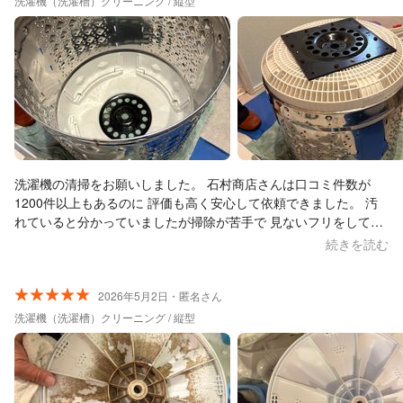
洗濯機（洗濯槽）クリーニング / 縦型
作業後も、使用した場所をとてもキレイに掃除しておいてくださ
ったので、とても気持ちが良かったです。 オススメです！
洗濯機の清掃をお願いしました。 石村商店さんは口コミ件数が
1200件以上もあるのに 評価も高く安心して依頼できました。 汚
れていると分かっていましたが掃除が苦手で 見ないフリをしてい
た洗濯槽を見た時はやっぱり､､ というか汚れがびっしり付いてま
続きを読む
した(T_T) まず丁寧に説明、その後長い時間作業して下さり 洗濯
機丸ごと大変綺麗に！！ おかげで気分スッキリ^ ^上がりました☆
梅雨入りが近いですが明日から洗濯が楽しみです。 人気があるお
2026年5月2日・匿名さん
店のようで昨日も遅くまで作業、 今日も夕方にもう一軒行かれる
洗濯機（洗濯槽）クリーニング / 縦型
とのことでしたが、 持ち込まれたお掃除道具も整頓されて清潔で
感心しました。 実直な仕事ぶりはお人柄ですね。 また是非石村商
店さんにお願いしたいと思います！ 本日はありがとうございまし
た。