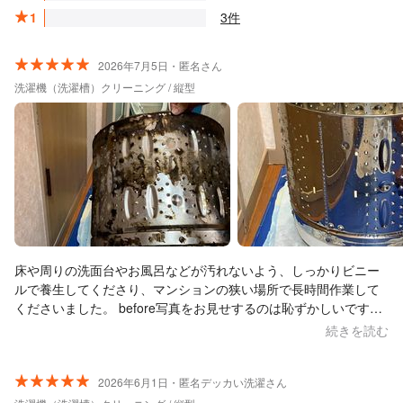
1
3件
2026年7月5日・匿名さん
洗濯機（洗濯槽）クリーニング / 縦型
床や周りの洗面台やお風呂などが汚れないよう、しっかりビニー
ルで養生してくださり、マンションの狭い場所で長時間作業して
くださいました。 before写真をお見せするのは恥ずかしいです
が、2~1ヶ月ごとに定期的に市販の洗濯機洗浄液を使って掃除し、
続きを読む
見える所はこまめに拭いたりして、外観は購入時とあまり変わら
ないぐらい普段からキレイに使っていただけに、見えないところ
がこんなことになっていたとは…信じられない！ 絶対に自分では
2026年6月1日・匿名デッカい洗濯さん
掃除できない場所なので、来ていただいて本当に良かったです。