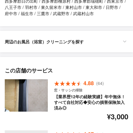
西多摩郡日の出町
西多摩郡檜原村
西多摩郡瑞穂町
西東京市
八王子市
羽村市
東久留米市
東村山市
東大和市
日野市
府中市
福生市
三鷹市
武蔵野市
武蔵村山市
周辺のお風呂（浴室）クリーニングを探す
この店舗のサービス
4.88
(64)
窓・サッシの掃除
【業界歴12年の経験実績】年中無休！
すべて自社対応◆安心の損害保険加入
済み◎
¥3,000