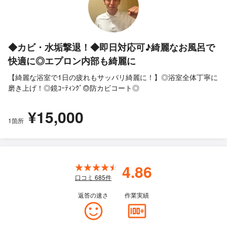
◆カビ・水垢撃退！◆即日対応可♪綺麗なお風呂で
快適に◎エプロン内部も綺麗に
【綺麗な浴室で1日の疲れもサッパリ綺麗に！】◎浴室全体丁寧に
磨き上げ！◎鏡ｺｰﾃｨﾝｸﾞ◎防カビコート◎
¥15,000
1箇所
4.86
口コミ
685
件
返答の速さ
作業実績