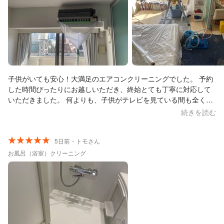
子供がいても安心！大満足のエアコンクリーニングでした。 予約
した時間ぴったりにお越しいただき、終始とても丁寧に対応して
いただきました。 何よりも、子供がテレビを見ている間も全く邪
魔にならないよう、細やかな気配りをしていただきながらピカピ
続きを読む
カに掃除してくださったのがとても嬉しかったです。それぞれの
エアコンを掃除する際、どのくらい汚れているかを見せてくださ
り、今後のメンテナンス方法についても詳しく教えていただきま
5日前・トモさん
した。 子供の物で部屋が少し散らかっている状態だったのです
お風呂（浴室）クリーニング
が、こちらで事前に片付ける必要もなく、そのままの環境で作業
を進めてくださったので、特別な準備をせずに済んでとても助か
りました。 また、思っていたよりも早く作業を完了してくださ
り、あっという間に綺麗なエアコンを使えるようになりました。
本格的な夏を迎える前に、スッキリ綺麗にしていただき本当にあ
りがとうございました。次回もぜひまたお願いしたいと思えるほ