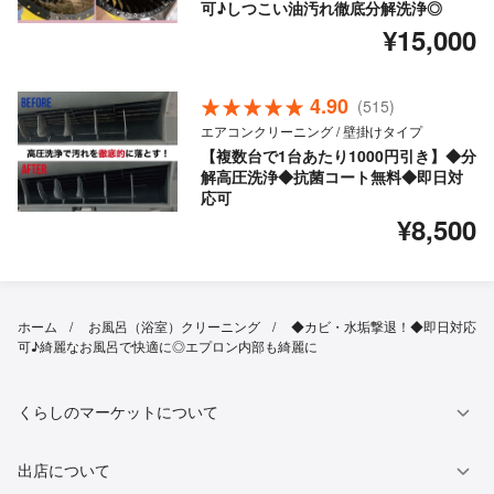
可♪しつこい油汚れ徹底分解洗浄◎
¥15,000
4.90
(515)
エアコンクリーニング / 壁掛けタイプ
【複数台で1台あたり1000円引き】◆分
解高圧洗浄◆抗菌コート無料◆即日対
応可
¥8,500
ホーム
お風呂（浴室）クリーニング
◆カビ・水垢撃退！◆即日対応
可♪綺麗なお風呂で快適に◎エプロン内部も綺麗に
くらしのマーケットについて
出店について