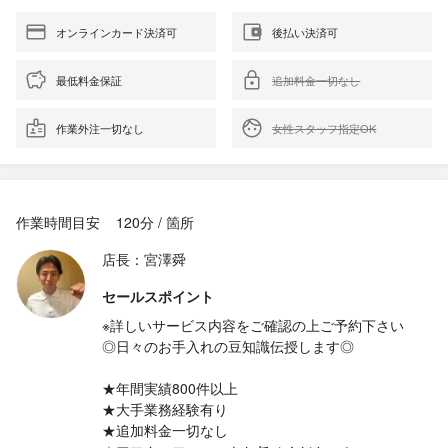
オンラインカード決済可
後払い決済可
最低料金保証
追加料金一切なし
作業外注一切なし
女性スタッフ指定OK
作業時間目安
120分 / 箇所
店長：宮澤舜
セールスポイント
※詳しいサービス内容をご確認の上ご予約下さい
◎日々のお手入れの豆知識伝授します◎
★年間実績800件以上
★大手業務経験有り
★追加料金一切なし