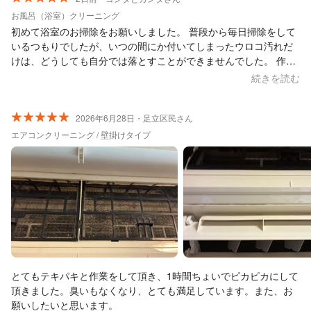
お風呂（浴室）クリーニング
初めて浴室のお掃除をお願いしました。 普段から毎日掃除をして
いるつもりでしたが、いつの間にか付いてしまったウロコ汚れだ
けは、どうしても自分では落とすことができませんでした。 作業
後の仕上がりは想像以上で、浴室全体がとても明るくなり感動し
続きを読む
ました。特に、自分ではお手入れの方法が分からなかった浴室乾
燥機まできれいにしていただき、本当に助かりました。さらに、
バスチェアや洗面器などの小物まで丁寧に清掃してくださり、細
2026年6月28日・足立区民さん
やかな心遣いがとても嬉しかったです。 黒いカビについては、経
エアコンクリーニング / 壁掛けタイプ
年による変色のため完全には落ちないことも、きちんと説明して
いただき納得できました。無理に「落ちます」と言わず、正直に
説明してくださる姿勢にも信頼が持てました。 終始とても丁寧な
お仕事で、プロにお願いして本当に良かったと感じています。ま
たぜひお願いしたいと思います。ありがとうございました。
とてもテキパキと作業をして頂き、1時間ちょいでピカピカにして
頂きました。臭いもなくなり、とても満足しています。また、お
願いしたいと思います。