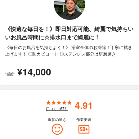
《快適な毎日を！》即日対応可能、綺麗で気持ちい
いお風呂時間に☆排水口まで綺麗に！
《毎日のお風呂を気持ちよく！》 浴室全体のお掃除！丁寧に拭き
上げます！ ◎防カビコート ◎ステンレス部分は研磨磨き
¥14,000
1箇所
4.91
口コミ
167
件
返答の速さ
作業実績