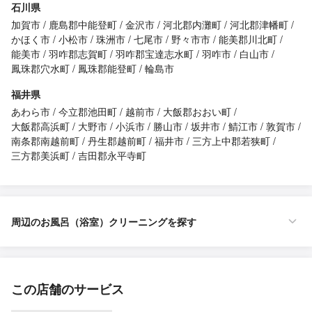
石川県
加賀市
鹿島郡中能登町
金沢市
河北郡内灘町
河北郡津幡町
かほく市
小松市
珠洲市
七尾市
野々市市
能美郡川北町
能美市
羽咋郡志賀町
羽咋郡宝達志水町
羽咋市
白山市
鳳珠郡穴水町
鳳珠郡能登町
輪島市
福井県
あわら市
今立郡池田町
越前市
大飯郡おおい町
大飯郡高浜町
大野市
小浜市
勝山市
坂井市
鯖江市
敦賀市
南条郡南越前町
丹生郡越前町
福井市
三方上中郡若狭町
三方郡美浜町
吉田郡永平寺町
周辺のお風呂（浴室）クリーニングを探す
この店舗のサービス