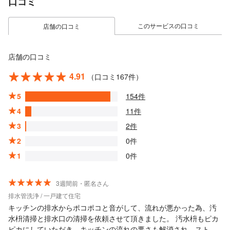
口コミ
このサービスの口コミ
店舗の口コミ
店舗の口コミ
4.91
（口コミ167件）
5
154件
4
11件
3
2件
2
0件
1
0件
3週間前・匿名さん
排水管洗浄 / 一戸建て住宅
キッチンの排水からポコポコと音がして、流れが悪かった為、汚
水枡清掃と排水口の清掃を依頼させて頂きました。 汚水枡もピカ
ピカにしていただき、キッチンの流れの悪さも解消され、ストレ