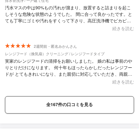
排水管洗浄 / 一戸建て住宅
汚水マスの中は90%もの汚れが溜まり、放置すると詰まりを起こ
しそうな危険な状態のようでした。 間に合って良かったです。と
ても丁寧にゴミや汚れをすくって下さり、高圧洗浄機でピカピカ
に洗っていただきました。 最後に６個全部のマスを確認すると消
続きを読む
毒のよい匂いが漂っていてスッキリしました。 お人柄も感じが良
かったのでお願いして良かったです。大満足です。 ありがとうご
ざいました。
2週間前・匿名みかんさん
レンジフード（換気扇）クリーニング / レンジフードタイプ
実家のレンジフードの清掃をお願いしました。 娘の私は事前のや
りとりだけになります。 何十年もほったらかしだったレンジフー
ドが とてもきれいになり、また親切に対応していただき、両親も
大変喜んでおります。 ありがとうございました！
続きを読む
全167件の口コミを見る