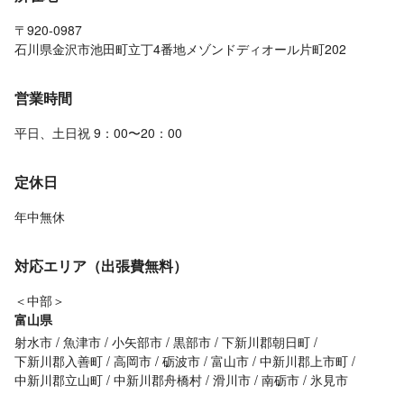
〒920-0987
石川県金沢市池田町立丁4番地メゾンドディオール片町202
営業時間
平日、土日祝 9：00〜20：00
定休日
年中無休
対応エリア（出張費無料）
＜中部＞
富山県
射水市
魚津市
小矢部市
黒部市
下新川郡朝日町
下新川郡入善町
高岡市
砺波市
富山市
中新川郡上市町
中新川郡立山町
中新川郡舟橋村
滑川市
南砺市
氷見市