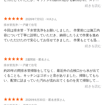
スフリーです。 聞きたい事、わからない事、対処法など、知識の
続きを読む
ない私でも、質問しやすい方でわかりやすく教えてくださいまし
た。 他の場所にお願いした事もなく、相場はよくわかりません
が、私は大満足です。 ぜひまたお願いしたいと思います。
2026年7月5日・H.Kさん
排水管洗浄 / 一戸建て住宅
今回は排水管・下水管洗浄をお願いしました。 作業前には施工内
容について丁寧に説明していただき、納得したうえで作業を進め
ていただけたので安心してお任せできました。 作業もとても迅速
かつ丁寧で、終了後には施工箇所を一緒に確認しながら説明して
続きを読む
いただき、仕上がりにも大変満足しています。 スタッフの方も気
さくで明るく、とても話しやすい雰囲気でした。最初から最後ま
で安心してお願いできる業者さんです。 また機会があればぜひお
2週間前・匿名さん
願いしたいと思います。ありがとうございました。
排水管洗浄 / 一戸建て住宅
約20年の間排水管掃除をしてなく、最近外の点検口から水が出て
くることも。キッチンはゴボッと音がありました。掃除してもら
い、配管に詰まっていた汚れが流れ出てくるのを見て掃除しても
らい良かったと思いました。丁寧に対応してもらい、また利用さ
続きを読む
せて頂きたいと思います。
2026年6月30日・匿名杏実さん