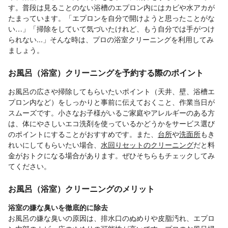
す。普段は見ることのない浴槽のエプロン内にはカビや水アカが
たまっています。「エプロンを自分で開けようと思ったことがな
い…」「掃除をしていて気づいたけれど、もう自分では手がつけ
られない...」そんな時は、プロの浴室クリーニングを利用してみ
ましょう。
お風呂（浴室）クリーニングを予約する際のポイント
お風呂の広さや掃除してもらいたいポイント（天井、壁、浴槽エ
プロン内など）をしっかりと事前に伝えておくこと、作業当日が
スムーズです。小さなお子様がいるご家庭やアレルギーのある方
は、体にやさしいエコ洗剤を使っているかどうかをサービス選び
のポイントにすることがおすすめです。また、
台所
や
洗面所
もき
れいにしてもらいたい場合、
水回りセットのクリーニング
だと料
金がおトクになる場合があります。ぜひそちらもチェックしてみ
てください。
お風呂（浴室）クリーニングのメリット
浴室の嫌な臭いを徹底的に除去
お風呂の嫌な臭いの原因は、排水口のぬめりや皮脂汚れ、エプロ