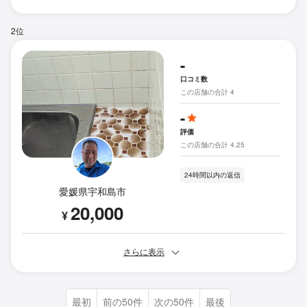
2位
-
口コミ数
この店舗の合計 4
-
評価
この店舗の合計 4.25
24時間以内の返信
愛媛県宇和島市
20,000
¥
さらに表示
最初
前の50件
次の50件
最後