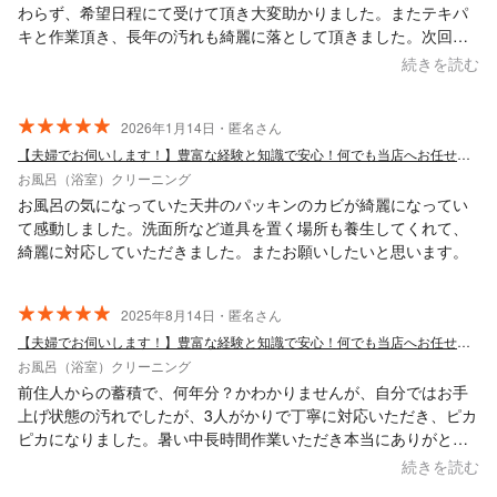
わらず、希望日程にて受けて頂き大変助かりました。またテキパ
キと作業頂き、長年の汚れも綺麗に落として頂きました。次回も
別箇所でお願いさせて頂く予定です。
続きを読む
2026年1月14日・匿名さん
【夫婦でお伺いします！】豊富な経験と知識で安心！何でも当店へお任せください！
お風呂（浴室）クリーニング
お風呂の気になっていた天井のパッキンのカビが綺麗になってい
て感動しました。洗面所など道具を置く場所も養生してくれて、
綺麗に対応していただきました。またお願いしたいと思います。
2025年8月14日・匿名さん
【夫婦でお伺いします！】豊富な経験と知識で安心！何でも当店へお任せください！
お風呂（浴室）クリーニング
前住人からの蓄積で、何年分？かわかりませんが、自分ではお手
上げ状態の汚れでしたが、3人がかりで丁寧に対応いただき、ピカ
ピカになりました。暑い中長時間作業いただき本当にありがとう
ございました。
続きを読む