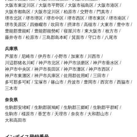
大阪市東淀川区
大阪市平野区
大阪市福島区
大阪市港区
大阪市都島区
大阪市淀川区
柏原市
交野市
門真市
堺市北区
堺市堺区
堺市中区
堺市西区
堺市東区
堺市南区
堺市美原区
四條畷市
吹田市
摂津市
高槻市
大東市
豊中市
豊能郡豊能町
豊能郡能勢町
寝屋川市
東大阪市
枚方市
藤井寺市
松原市
三島郡島本町
箕面市
守口市
八尾市
兵庫県
芦屋市
尼崎市
伊丹市
小野市
加東市
川西市
川辺郡猪名川町
神戸市北区
神戸市須磨区
神戸市垂水区
神戸市中央区
神戸市長田区
神戸市灘区
神戸市西区
神戸市東灘区
神戸市兵庫区
佐用郡佐用町
三田市
多可郡多可町
宝塚市
篠山市
丹波市
豊岡市
西宮市
西脇市
三木市
奈良県
生駒郡安堵町
生駒郡斑鳩町
生駒郡三郷町
生駒郡平群町
生駒市
橿原市
香芝市
天理市
奈良市
大和郡山市
大和高田市
インボイス登録番号