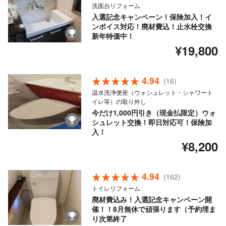
洗面台リフォーム
入選記念キャンペーン！保険加入！イ
ンボイス対応！廃材費込！止水栓交換
新年特価中！
¥19,800
4.94
(16)
温水洗浄便座（ウォシュレット・シャワート
イレ等）の取り外し
今だけ1,000円引き（現金払限定）ウォ
シュレット交換！即日対応可！保険加
入！
¥8,200
4.94
(162)
トイレリフォーム
廃材費込み！入選記念キャンペーン開
催！！8月無休で頑張ります（予約埋ま
り次第終了