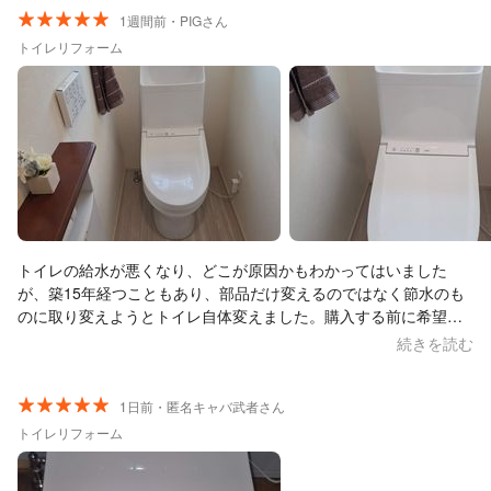
1週間前・PIGさん
トイレリフォーム
トイレの給水が悪くなり、どこが原因かもわかってはいました
が、築15年経つこともあり、部品だけ変えるのではなく節水のも
のに取り変えようとトイレ自体変えました。購入する前に希望す
る本体の品番と既存の品番、家のトイレの状態をお伝えすること
続きを読む
で、丁寧に対応くださり、不足パーツなども事前に相談すること
ができました。手洗い場も低くなり、小さい子どもも洗いやすく
なりました。ネットなどでは、本体+工事費コミコミ料金だと最安
1日前・匿名キャバ武者さん
値でも11万超えるのに、本体を格安で62800円で買い、工賃2万円
トイレリフォーム
もかからずで8万ほどで済んだことは、非常にありがたいです。暑
い中での作業でしたが、終始丁寧な作業でした。ありがとうござ