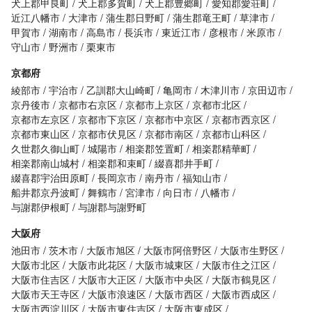
犬上郡甲良町
犬上郡多賀町
犬上郡豊郷町
愛知郡愛荘町
近江八幡市
大津市
蒲生郡日野町
蒲生郡竜王町
草津市
甲賀市
湖南市
高島市
長浜市
東近江市
彦根市
米原市
守山市
野洲市
栗東市
京都府
綾部市
宇治市
乙訓郡大山崎町
亀岡市
木津川市
京田辺市
京丹後市
京都市右京区
京都市上京区
京都市北区
京都市左京区
京都市下京区
京都市中京区
京都市西京区
京都市東山区
京都市伏見区
京都市南区
京都市山科区
久世郡久御山町
城陽市
相楽郡笠置町
相楽郡精華町
相楽郡南山城村
相楽郡和束町
綴喜郡井手町
綴喜郡宇治田原町
長岡京市
南丹市
福知山市
船井郡京丹波町
舞鶴市
宮津市
向日市
八幡市
与謝郡伊根町
与謝郡与謝野町
大阪府
池田市
茨木市
大阪市旭区
大阪市阿倍野区
大阪市生野区
大阪市北区
大阪市此花区
大阪市城東区
大阪市住之江区
大阪市住吉区
大阪市大正区
大阪市中央区
大阪市鶴見区
大阪市天王寺区
大阪市浪速区
大阪市西区
大阪市西成区
大阪市西淀川区
大阪市東住吉区
大阪市東成区