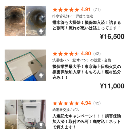
4.91
(71)
排水管洗浄 / 一戸建て住宅
排水管も大掃除！損保加入済！詰まる
と割高！流れが悪いは詰まってます！
¥16,500
4.80
(42)
洗濯機パン（防水パン）の設置・交換
損保業界最大手！東京海上日動火災の
損害保険加入済！もちろん！廃材処分
込み！！
¥11,000
4.94
(45)
給湯器交換 / ガス
入選記念キャンペーン！！！損害保険
加入済！取付のみ可！廃材込！ネット
で買えます！