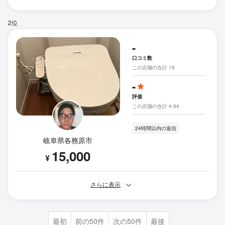
2位
-
口コミ数
この店舗の合計 19
-
評価
この店舗の合計 4.94
24時間以内の返信
岐阜県各務原市
15,000
¥
さらに表示
最初
前の50件
次の50件
最後