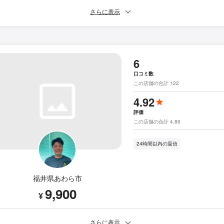
さらに表示
6
口コミ数
この店舗の合計 122
4.92
評価
この店舗の合計 4.89
24時間以内の返信
福井県あわら市
9,900
¥
さらに表示