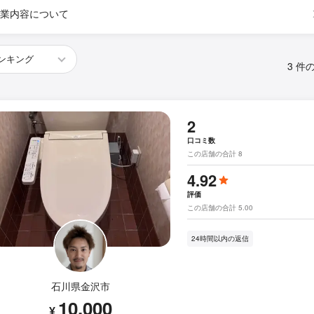
業内容について
3 件
2
口コミ数
この店舗の合計 8
4.92
評価
この店舗の合計 5.00
24時間以内の返信
石川県金沢市
10,000
¥