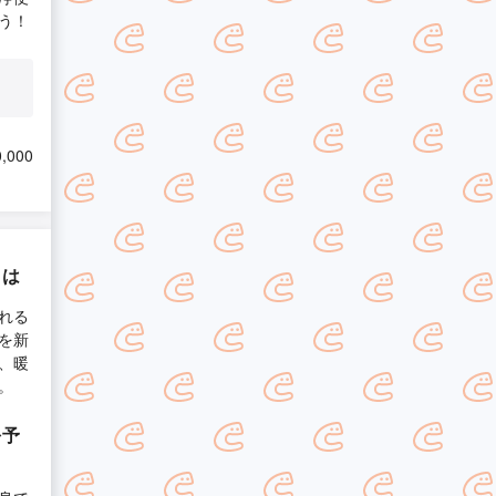
う！
,000
とは
れる
を新
、暖
。
を予