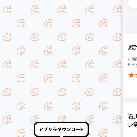
累
石川
均点
石
レ