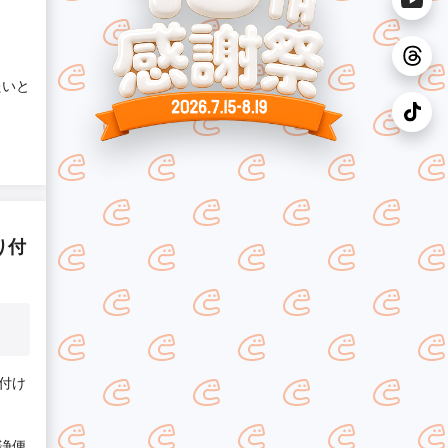
たいと
り付
付け
浄便