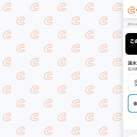
口コミ
温水
石川