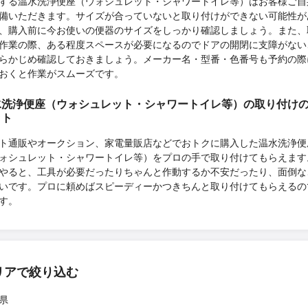
する温水洗浄便座（ウォシュレット・シャワートイレ等）はお客様ご自
備いただきます。サイズが合っていないと取り付けができない可能性が
、購入前に今お使いの便器のサイズをしっかり確認しましょう。また、
作業の際、ある程度スペースが必要になるのでドアの開閉に支障がない
らかじめ確認しておきましょう。メーカー名・型番・色番号も予約の際
おくと作業がスムーズです。
水洗浄便座（ウォシュレット・シャワートイレ等）の取り付け
ット
ト通販やオークション、家電量販店などでおトクに購入した温水洗浄便
ォシュレット・シャワートイレ等）をプロの手で取り付けてもらえます
やると、工具が必要だったりちゃんと作動するか不安だったり、面倒な
いです。プロに頼めばスピーディーかつきちんと取り付けてもらえるの
す。
リアで絞り込む
県