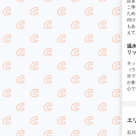
設置
ご準
ため
付け
もあ
えて
温
リ
ネッ
（ウ
分で
が多
心で
エ
石川