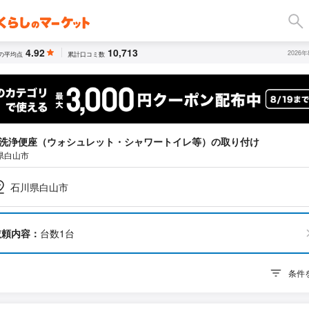
4.92
10,713
2026
の平均点
累計口コミ数
洗浄便座（ウォシュレット・シャワートイレ等）の取り付け
県白山市
石川県白山市
依頼内容：
台数1台
条件