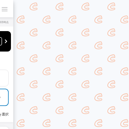
年8月時点
を選択