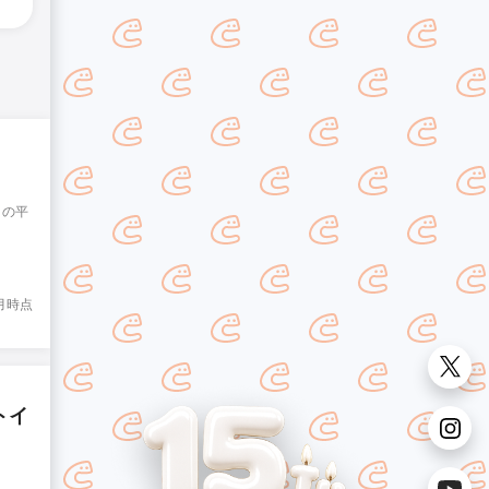
ミの平
8月時点
トイ