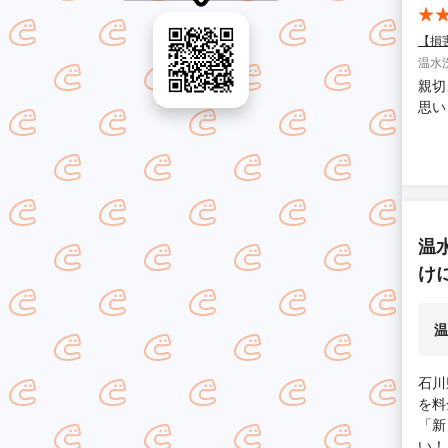
【損
温水
親切
思い
温
け
温
石川
を料
「新
い！