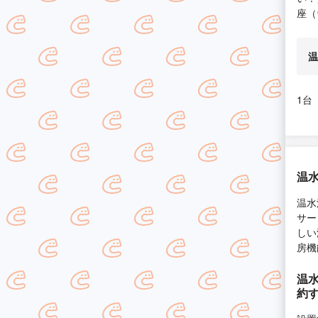
座（
温
1台
温
温水
サー
しい
房機
温
約