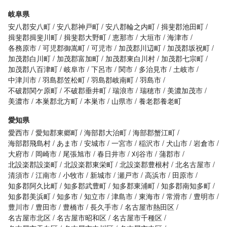
岐阜県
安八郡安八町
安八郡神戸町
安八郡輪之内町
揖斐郡池田町
揖斐郡揖斐川町
揖斐郡大野町
恵那市
大垣市
海津市
各務原市
可児郡御嵩町
可児市
加茂郡川辺町
加茂郡坂祝町
加茂郡白川町
加茂郡富加町
加茂郡東白川村
加茂郡七宗町
加茂郡八百津町
岐阜市
下呂市
関市
多治見市
土岐市
中津川市
羽島郡笠松町
羽島郡岐南町
羽島市
不破郡関ケ原町
不破郡垂井町
瑞浪市
瑞穂市
美濃加茂市
美濃市
本巣郡北方町
本巣市
山県市
養老郡養老町
愛知県
愛西市
愛知郡東郷町
海部郡大治町
海部郡蟹江町
海部郡飛島村
あま市
安城市
一宮市
稲沢市
犬山市
岩倉市
大府市
岡崎市
尾張旭市
春日井市
刈谷市
蒲郡市
北設楽郡設楽町
北設楽郡東栄町
北設楽郡豊根村
北名古屋市
清須市
江南市
小牧市
新城市
瀬戸市
高浜市
田原市
知多郡阿久比町
知多郡武豊町
知多郡東浦町
知多郡南知多町
知多郡美浜町
知多市
知立市
津島市
東海市
常滑市
豊明市
豊川市
豊田市
豊橋市
長久手市
名古屋市熱田区
名古屋市北区
名古屋市昭和区
名古屋市千種区