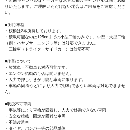
・無断キャンセルなど一方的なお客様都合キャンセルは固くお断
りいたします。ご理解いただけない場合はご用命をご遠慮くださ
い。
■ 対応車種
・桟橋は2本所持しております。
・積載可能なのは125ccまでの小型二輪のみです。中型・大型二輪
（例：ハヤブサ、ニンジャ等）は対応できません。
・三輪車（トライク・サイドカー）は対応不可
■作業について
・故障車・不動車も対応可能です。
・エンジン始動の可否は問いません。
・人力で押し引きが可能な車両に限ります。
・車輪の固着などにより人力で移動できない車両は対応できませ
ん。
■取扱不可車両
・事故等により車輪が固着し、人力で移動できない車両
・安全な積載・固定が困難な車両
・不法改造車
・タイヤ、バンパー等の部品単体