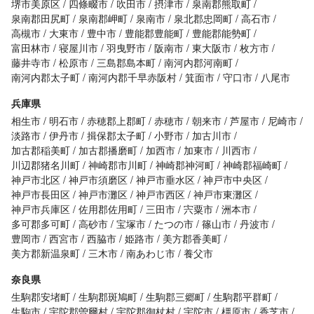
堺市美原区
四條畷市
吹田市
摂津市
泉南郡熊取町
泉南郡田尻町
泉南郡岬町
泉南市
泉北郡忠岡町
高石市
高槻市
大東市
豊中市
豊能郡豊能町
豊能郡能勢町
富田林市
寝屋川市
羽曳野市
阪南市
東大阪市
枚方市
藤井寺市
松原市
三島郡島本町
南河内郡河南町
南河内郡太子町
南河内郡千早赤阪村
箕面市
守口市
八尾市
兵庫県
相生市
明石市
赤穂郡上郡町
赤穂市
朝来市
芦屋市
尼崎市
淡路市
伊丹市
揖保郡太子町
小野市
加古川市
加古郡稲美町
加古郡播磨町
加西市
加東市
川西市
川辺郡猪名川町
神崎郡市川町
神崎郡神河町
神崎郡福崎町
神戸市北区
神戸市須磨区
神戸市垂水区
神戸市中央区
神戸市長田区
神戸市灘区
神戸市西区
神戸市東灘区
神戸市兵庫区
佐用郡佐用町
三田市
宍粟市
洲本市
多可郡多可町
高砂市
宝塚市
たつの市
篠山市
丹波市
豊岡市
西宮市
西脇市
姫路市
美方郡香美町
美方郡新温泉町
三木市
南あわじ市
養父市
奈良県
生駒郡安堵町
生駒郡斑鳩町
生駒郡三郷町
生駒郡平群町
生駒市
宇陀郡曽爾村
宇陀郡御杖村
宇陀市
橿原市
香芝市