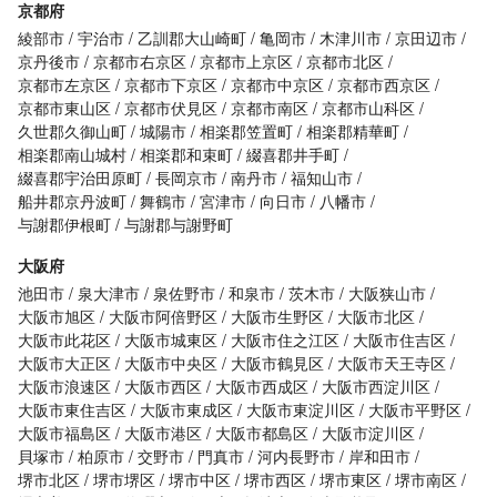
京都府
綾部市
宇治市
乙訓郡大山崎町
亀岡市
木津川市
京田辺市
京丹後市
京都市右京区
京都市上京区
京都市北区
京都市左京区
京都市下京区
京都市中京区
京都市西京区
京都市東山区
京都市伏見区
京都市南区
京都市山科区
久世郡久御山町
城陽市
相楽郡笠置町
相楽郡精華町
相楽郡南山城村
相楽郡和束町
綴喜郡井手町
綴喜郡宇治田原町
長岡京市
南丹市
福知山市
船井郡京丹波町
舞鶴市
宮津市
向日市
八幡市
与謝郡伊根町
与謝郡与謝野町
大阪府
池田市
泉大津市
泉佐野市
和泉市
茨木市
大阪狭山市
大阪市旭区
大阪市阿倍野区
大阪市生野区
大阪市北区
大阪市此花区
大阪市城東区
大阪市住之江区
大阪市住吉区
大阪市大正区
大阪市中央区
大阪市鶴見区
大阪市天王寺区
大阪市浪速区
大阪市西区
大阪市西成区
大阪市西淀川区
大阪市東住吉区
大阪市東成区
大阪市東淀川区
大阪市平野区
大阪市福島区
大阪市港区
大阪市都島区
大阪市淀川区
貝塚市
柏原市
交野市
門真市
河内長野市
岸和田市
堺市北区
堺市堺区
堺市中区
堺市西区
堺市東区
堺市南区