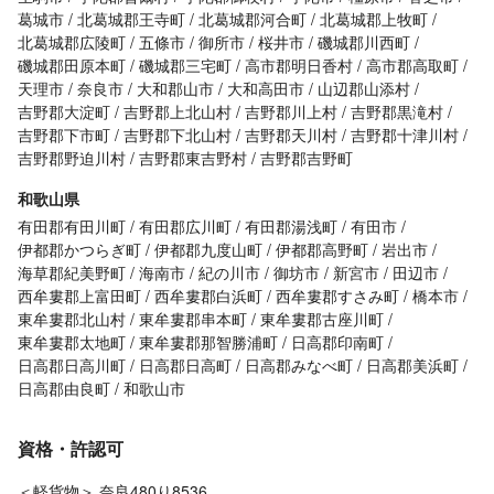
葛城市
北葛城郡王寺町
北葛城郡河合町
北葛城郡上牧町
北葛城郡広陵町
五條市
御所市
桜井市
磯城郡川西町
磯城郡田原本町
磯城郡三宅町
高市郡明日香村
高市郡高取町
天理市
奈良市
大和郡山市
大和高田市
山辺郡山添村
吉野郡大淀町
吉野郡上北山村
吉野郡川上村
吉野郡黒滝村
吉野郡下市町
吉野郡下北山村
吉野郡天川村
吉野郡十津川村
吉野郡野迫川村
吉野郡東吉野村
吉野郡吉野町
和歌山県
有田郡有田川町
有田郡広川町
有田郡湯浅町
有田市
伊都郡かつらぎ町
伊都郡九度山町
伊都郡高野町
岩出市
海草郡紀美野町
海南市
紀の川市
御坊市
新宮市
田辺市
西牟婁郡上富田町
西牟婁郡白浜町
西牟婁郡すさみ町
橋本市
東牟婁郡北山村
東牟婁郡串本町
東牟婁郡古座川町
東牟婁郡太地町
東牟婁郡那智勝浦町
日高郡印南町
日高郡日高川町
日高郡日高町
日高郡みなべ町
日高郡美浜町
日高郡由良町
和歌山市
資格・許認可
＜軽貨物＞ 奈良480り8536