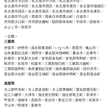
名古屋市天白区
名古屋市中川区
名古屋市中区
名古屋市中村区
名古屋市西区
名古屋市東区
名古屋市瑞穂区
名古屋市緑区
名古屋市港区
名古屋市南区
名古屋市名東区
名古屋市守山区
西尾市
西春日井郡豊山町
日進市
丹羽郡大口町
丹羽郡扶桑町
額田郡幸田町
半田市
碧南市
みよし市
弥富市
＜近畿＞
三重県
伊賀市
伊勢市
員弁郡東員町
いなべ市
尾鷲市
亀山市
北牟婁郡紀北町
熊野市
桑名郡木曽岬町
桑名市
志摩市
鈴鹿市
多気郡大台町
多気郡多気町
多気郡明和町
津市
鳥羽市
名張市
松阪市
三重郡朝日町
三重郡川越町
三重郡菰野町
南牟婁郡紀宝町
南牟婁郡御浜町
四日市市
度会郡大紀町
度会郡玉城町
度会郡南伊勢町
度会郡度会町
滋賀県
犬上郡甲良町
犬上郡多賀町
犬上郡豊郷町
愛知郡愛荘町
近江八幡市
大津市
蒲生郡日野町
蒲生郡竜王町
草津市
甲賀市
湖南市
高島市
長浜市
東近江市
彦根市
米原市
守山市
野洲市
栗東市