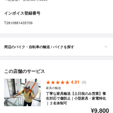
インボイス登録番号
T2810881435709
周辺のバイク・自転車の輸送 / バイクを探す
この店舗のサービス
4.91
(3)
家具の輸送
丁寧な家具輸送【土日祝のみ営業】養
生対応で傷防止｜小型家具・家電特化
｜２名体制可
¥9,800