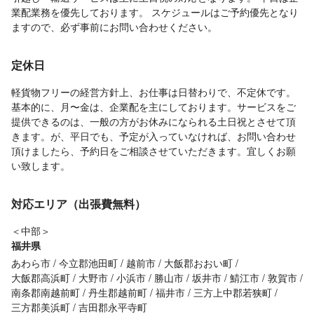
業配業務を優先しております。 スケジュールはご予約優先となり
ますので、必ず事前にお問い合わせください。
定休日
軽貨物フリーの経営方針上、お仕事は日替わりで、不定休です。
基本的に、月〜金は、企業配を主にしております。サービスをご
提供できるのは、一般の方がお休みになられる土日祝とさせて頂
きます。が、平日でも、予定が入っていなければ、お問い合わせ
頂けましたら、予約日をご相談させていただきます。宜しくお願
い致します。
対応エリア（出張費無料）
＜中部＞
福井県
あわら市
今立郡池田町
越前市
大飯郡おおい町
大飯郡高浜町
大野市
小浜市
勝山市
坂井市
鯖江市
敦賀市
南条郡南越前町
丹生郡越前町
福井市
三方上中郡若狭町
三方郡美浜町
吉田郡永平寺町