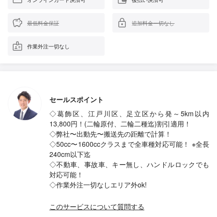
最低料金保証
追加料金一切なし
作業外注一切なし
セールスポイント
◇葛飾区、江戸川区、足立区から発～5km以内
13,800円！(二輪原付、二輪二種迄)割引適用！
◇弊社〜出動先〜搬送先の距離で計算！
◇50cc〜1600ccクラスまで全車種対応可能！ ※全長
240cm以下迄
◇不動車、事故車、キー無し、ハンドルロックでも
対応可能！
◇作業外注一切なしエリア外ok!
このサービスについて質問する