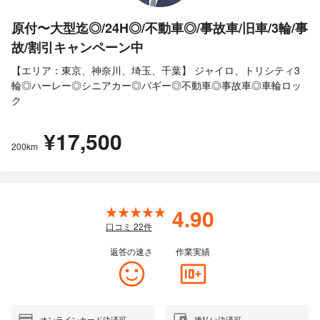
原付〜大型迄◎/24H◎/不動車◎/事故車/旧車/3輪/事
故/割引キャンペーン中
【エリア：東京、神奈川、埼玉、千葉】 ジャイロ、トリシティ3
輪◎ハーレー◎シニアカー◎バギー◎不動車◎事故車◎車輪ロッ
ク
¥17,500
200km
4.90
口コミ
22
件
返答の速さ
作業実績
オンラインカード決済可
後払い決済可