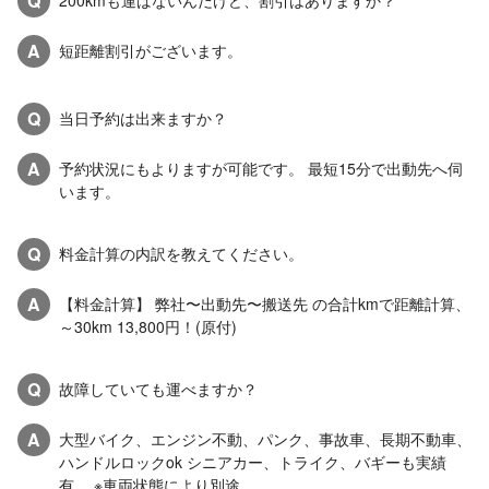
Q
200kmも運ばないんだけど、割引はありますか？
A
短距離割引がございます。
Q
当日予約は出来ますか？
A
予約状況にもよりますが可能です。 最短15分で出動先へ伺
います。
Q
料金計算の内訳を教えてください。
A
【料金計算】 弊社〜出動先〜搬送先 の合計kmで距離計算、
～30km 13,800円！(原付)
Q
故障していても運べますか？
A
大型バイク、エンジン不動、パンク、事故車、長期不動車、
ハンドルロックok シニアカー、トライク、バギーも実績
有。 ※車両状態により別途