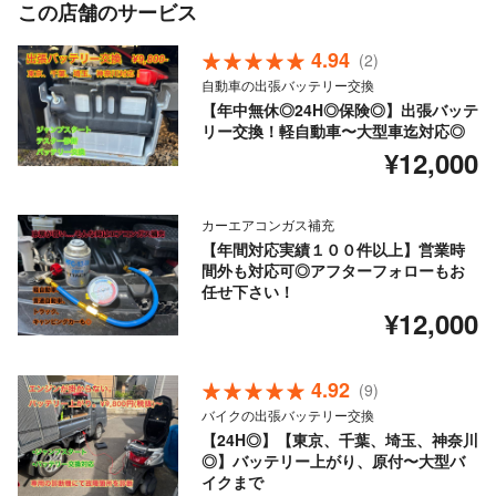
この店舗のサービス
4.94
(2)
自動車の出張バッテリー交換
【年中無休◎24H◎保険◎】出張バッテ
リー交換！軽自動車〜大型車迄対応◎
¥12,000
カーエアコンガス補充
【年間対応実績１００件以上】営業時
間外も対応可◎アフターフォローもお
任せ下さい！
¥12,000
4.92
(9)
バイクの出張バッテリー交換
【24H◎】【東京、千葉、埼玉、神奈川
◎】バッテリー上がり、原付〜大型バ
イクまで