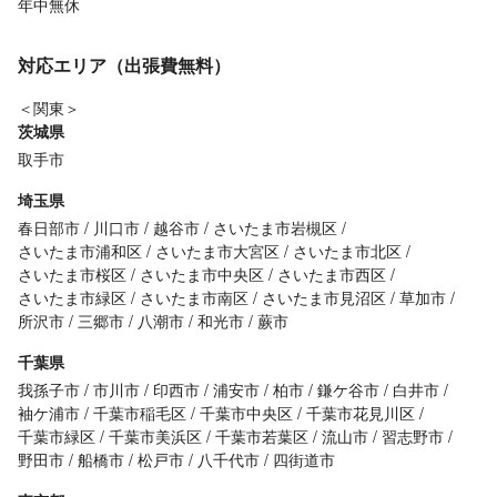
年中無休
対応エリア（出張費無料）
＜関東＞
茨城県
取手市
埼玉県
春日部市
川口市
越谷市
さいたま市岩槻区
さいたま市浦和区
さいたま市大宮区
さいたま市北区
さいたま市桜区
さいたま市中央区
さいたま市西区
さいたま市緑区
さいたま市南区
さいたま市見沼区
草加市
所沢市
三郷市
八潮市
和光市
蕨市
千葉県
我孫子市
市川市
印西市
浦安市
柏市
鎌ケ谷市
白井市
袖ケ浦市
千葉市稲毛区
千葉市中央区
千葉市花見川区
千葉市緑区
千葉市美浜区
千葉市若葉区
流山市
習志野市
野田市
船橋市
松戸市
八千代市
四街道市