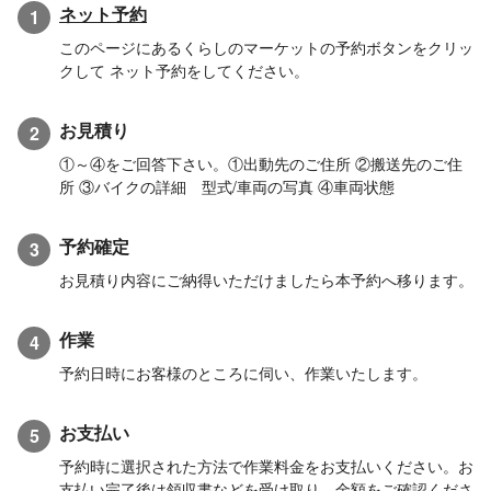
ネット予約
1
このページにあるくらしのマーケットの予約ボタンをクリッ
クして ネット予約をしてください。
お見積り
2
①～④をご回答下さい。①出動先のご住所 ②搬送先のご住
所 ③バイクの詳細 型式/車両の写真 ④車両状態
予約確定
3
お見積り内容にご納得いただけましたら本予約へ移ります。
作業
4
予約日時にお客様のところに伺い、作業いたします。
お支払い
5
予約時に選択された方法で作業料金をお支払いください。お
支払い完了後は領収書などを受け取り、金額をご確認くださ