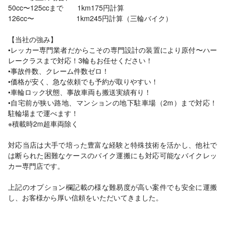
50cc〜125ccまで 1km175円計算
126cc〜 1km245円計算（三輪バイク）
【当社の強み】
•レッカー専門業者だからこその専門設計の装置により原付〜ハー
レークラスまで対応！3輪もお任せください！
•事故件数、クレーム件数ゼロ！
•価格が安く、急な依頼でも予約が取りやすい！
•車輪ロック状態、事故車両も搬送実績有り！
•自宅前が狭い路地、マンションの地下駐車場（2m）まで対応！
駐輪場まで運べます！
※積載時2m超車両除く
対応当店は大手で培った豊富な経験と特殊技術を活かし、他社で
は断られた困難なケースのバイク運搬にも対応可能なバイクレッ
カー専門店です。
上記のオプション欄記載の様な難易度が高い案件でも安全に運搬
し、お客様から厚い信頼をいただいてきました。