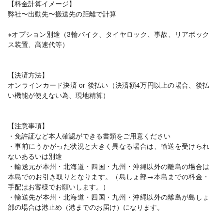
【料金計算イメージ】
弊社〜出動先〜搬送先の距離で計算
※オプション別途（3輪バイク、タイヤロック、事故、リアボック
ス装置、高速代等）
【決済方法】
オンラインカード決済 or 後払い（決済額4万円以上の場合、後払
い機能が使えない為、現地精算）
【注意事項】
・免許証など本人確認ができる書類をご用意ください
・事前にうかがった状況と大きく異なる場合は、輸送を受けられ
ないあるいは別途
・輸送元が本州・北海道・四国・九州・沖縄以外の離島の場合は
本島でのお引き取りとなります。（島しょ部→本島までの料金・
手配はお客様でお願いします。）
・輸送先が本州・北海道・四国・九州・沖縄以外の離島が島しょ
部の場合は港止め（港までのお届け）になります。