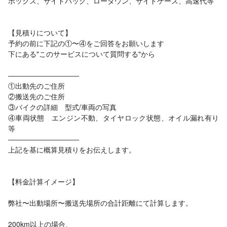
ボックス、サイドバッグ、ローダウン、サイドケース、高速代等
【見積りについて】
予約の前に下記の①〜④をご回答をお願いします
下にある"このサービスについて質問する"から
――――――――――
①出動先のご住所
②搬送先のご住所
③バイクの詳細 型式/車両の写真
④車両状態 エンジン不動、タイヤロック状態、オイル漏れ有り
等
――――――――――
上記を基に概算見積りをお伝えします。
【料金計算イメージ】
弊社〜出動場所〜搬送先場所の合計距離にて計算します。
200km以上の場合、