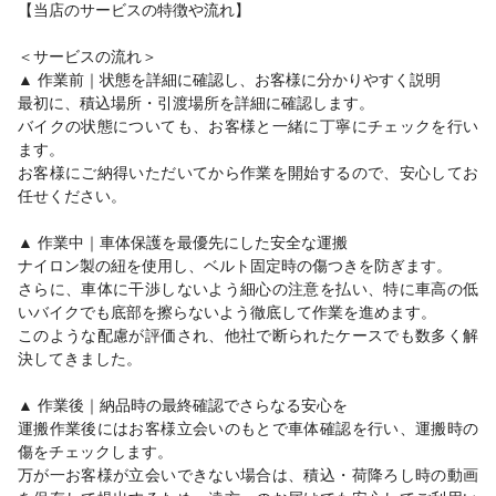
【当店のサービスの特徴や流れ】
＜サービスの流れ＞
▲ 作業前｜状態を詳細に確認し、お客様に分かりやすく説明
最初に、積込場所・引渡場所を詳細に確認します。
バイクの状態についても、お客様と一緒に丁寧にチェックを行い
ます。
お客様にご納得いただいてから作業を開始するので、安心してお
任せください。
▲ 作業中｜車体保護を最優先にした安全な運搬
ナイロン製の紐を使用し、ベルト固定時の傷つきを防ぎます。
さらに、車体に干渉しないよう細心の注意を払い、特に車高の低
いバイクでも底部を擦らないよう徹底して作業を進めます。
このような配慮が評価され、他社で断られたケースでも数多く解
決してきました。
▲ 作業後｜納品時の最終確認でさらなる安心を
運搬作業後にはお客様立会いのもとで車体確認を行い、運搬時の
傷をチェックします。
万が一お客様が立会いできない場合は、積込・荷降ろし時の動画