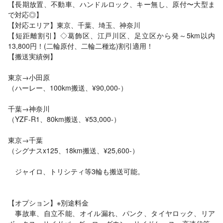
【長期放置、不動車、ハンドルロック、キー無し、原付〜大型ま
で対応◎】
【対応エリア】東京、千葉、埼玉、神奈川
【短距離割引】◇葛飾区、江戸川区、足立区から発～5km以内
13,800円！(二輪原付、二輪二種迄)割引適用！
【搬送実績例】
東京→小田原
（ハーレー、100km搬送、¥90,000-）
千葉→神奈川
（YZF-R1、80km搬送、¥53,000-）
東京→千葉
（シグナスx125、18km搬送、¥25,600-）
ジャイロ、トリシティ等3輪も搬送可能。
【オプション】※別途料金
事故車、自立不能、オイル漏れ、パンク、タイヤロック、リア