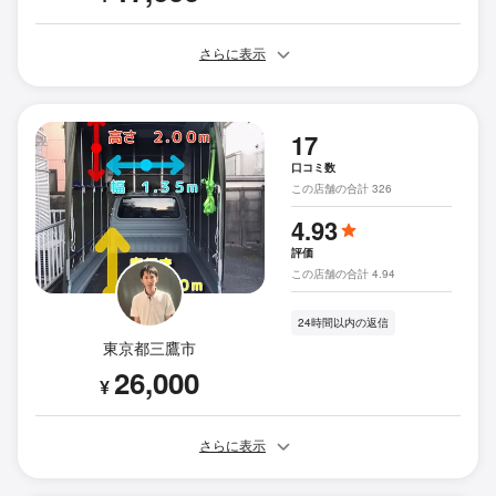
さらに表示
17
口コミ数
この店舗の合計 326
4.93
評価
この店舗の合計 4.94
24時間以内の返信
東京都三鷹市
26,000
¥
さらに表示