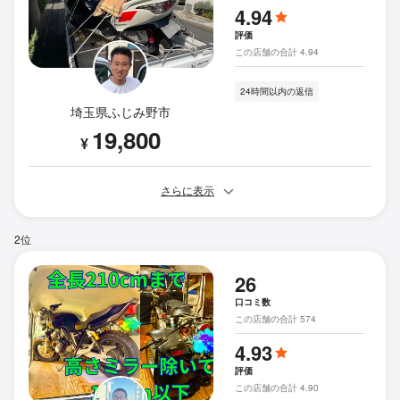
4.94
評価
この店舗の合計 4.94
24時間以内の返信
埼玉県ふじみ野市
19,800
¥
さらに表示
2位
26
口コミ数
この店舗の合計 574
4.93
評価
この店舗の合計 4.90