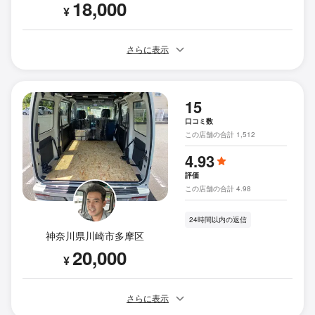
18,000
¥
さらに表示
15
口コミ数
この店舗の合計 1,512
4.93
評価
この店舗の合計 4.98
24時間以内の返信
神奈川県川崎市多摩区
20,000
¥
さらに表示