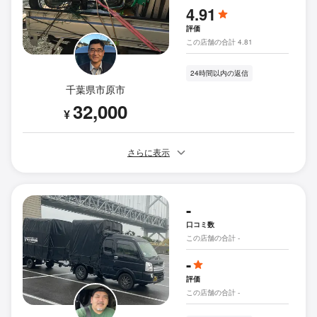
4.91
評価
この店舗の合計 4.81
24時間以内の返信
千葉県市原市
32,000
¥
さらに表示
-
口コミ数
この店舗の合計 -
-
評価
この店舗の合計 -