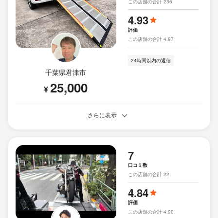
この店舗の合計 236
4.93
評価
この店舗の合計 4.97
24時間以内の返信
千葉県君津市
25,000
¥
さらに表示
7
口コミ数
この店舗の合計 22
4.84
評価
この店舗の合計 4.90