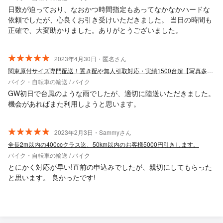
日数が迫っており、なおかつ時間指定もあってなかなかハードな
依頼でしたが、心良くお引き受けいただきました。 当日の時間も
正確で、大変助かりました。ありがとうございました。
2023年4月30日・匿名さん
関東原付サイズ専門配送！置き配や無人引取対応・実績1500台超【写真多数】
バイク・自転車の輸送 / バイク
GW初日で台風のような雨でしたが、適切に陸送いただきました。
機会があればまた利用しようと思います。
2023年2月3日・Sammyさん
全長2m以内の400ccクラス迄、50km以内のお客様5000円引きします。
バイク・自転車の輸送 / バイク
とにかく対応が早い!直前の申込みでしたが、親切にしてもらった
と思います。 良かったです!