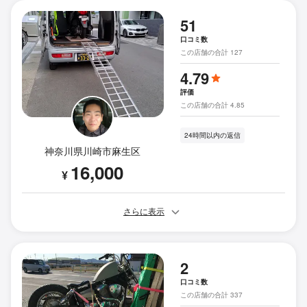
51
口コミ数
この店舗の合計 127
4.79
評価
この店舗の合計 4.85
24時間以内の返信
神奈川県川崎市麻生区
16,000
¥
さらに表示
2
口コミ数
この店舗の合計 337