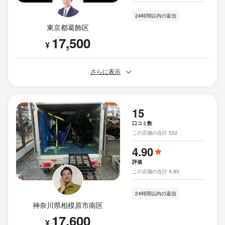
24時間以内の返信
東京都葛飾区
17,500
¥
さらに表示
15
口コミ数
この店舗の合計 552
4.90
評価
この店舗の合計 4.85
24時間以内の返信
神奈川県相模原市南区
17,600
¥